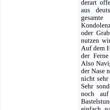
derart of
aus deut
gesamte
Kondolenzb
oder Grab
nutzen wi
Auf dem H
der Ferne
Also Navi
der Nase n
nicht sehr
Sehr sond
noch auf
Bastelstu
einfach n