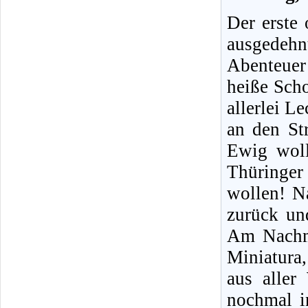
Der erste 
ausgedehn
Abenteuer
heiße Sch
allerlei L
an den St
Ewig woll
Thüringer
wollen! N
zurück un
Am Nachmi
Miniatura
aus aller
nochmal i