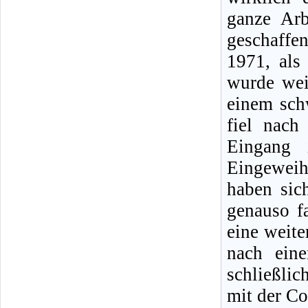
ganze Arb
geschaffe
1971, als
wurde wei
einem sch
fiel nach
Eingang
Eingeweih
haben sic
genauso fa
eine weit
nach ein
schließlic
mit der C