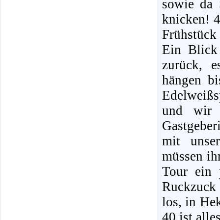
sowie da 
knicken! 4
Frühstück
Ein Blick
zurück, 
hängen bi
Edelweißsp
und wir 
Gastgeberi
mit unse
müssen ihr
Tour ein 
Ruckzuck 
los, in He
40 ist all