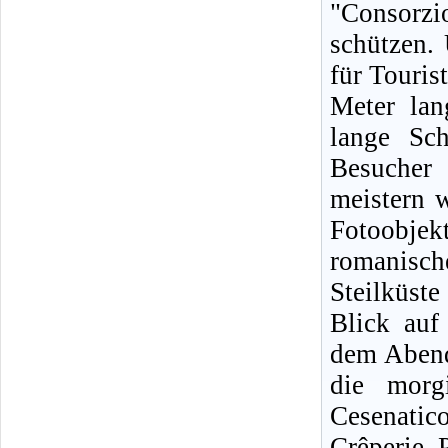
"Consorz
schützen.
für Touris
Meter lan
lange Sc
Besucher
meistern 
Fotoobje
romanische
Steilküst
Blick auf
dem Abende
die morg
Cesenatic
Crêperie. 