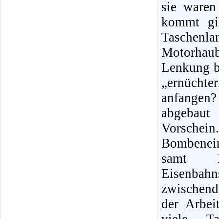
sie waren
kommt gib
Taschenl
Motorhaub
Lenkung be
„ernüchte
anfangen
abgebaut
Vorschei
Bombenein
samt K
Eisenba
zwischend
der Arbei