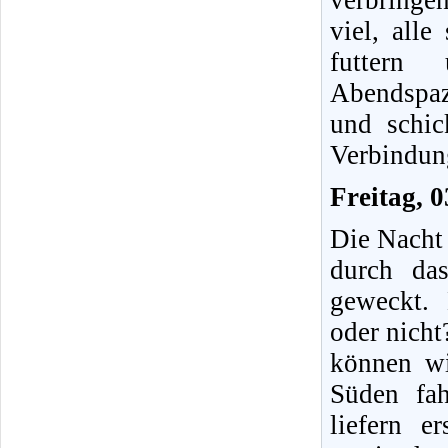
verbringe
viel, all
futtern
Abendspaz
und schic
Verbindung
Freitag, 
Die Nacht 
durch da
geweckt.
oder nicht
können wi
Süden fa
liefern e