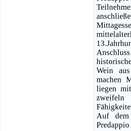
Teilneh
anschließ
Mittage
mittelalt
13.Jahrhun
Anschlus
historisch
Wein aus
machen M
liegen mi
zweifel
Fähigkeit
Auf dem
Predappio