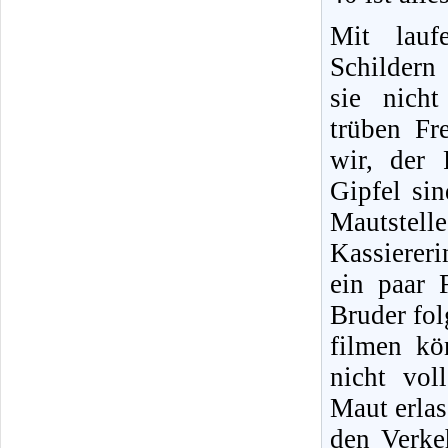
Mit lauf
Schildern
sie nich
trüben Fr
wir, der 
Gipfel si
Mautstelle
Kassiererin
ein paar 
Bruder fol
filmen kö
nicht vol
Maut erlas
den Verkeh