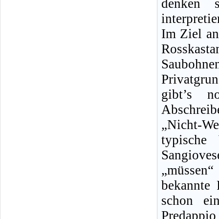
denken s
interpreti
Im Ziel an
Rosskas
Saubohne
Privatgru
gibt’s n
Abschrei
„Nicht-We
typische
Sangioves
„müssen“
bekannte 
schon ei
Predappio 