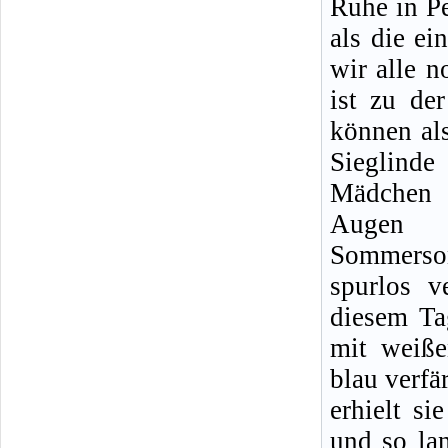
Ruhe in Pe
als die e
wir alle n
ist zu de
können al
Sieglind
Mädchen 
Augen 
Sommerso
spurlos v
diesem Ta
mit weiße
blau verf
erhielt si
und so la