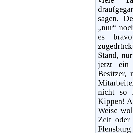
viele T
draufgegan
sagen. D
„nur“ noc
es bravo
zugedrück
Stand, nur
jetzt ein
Besitzer,
Mitarbeite
nicht so 
Kippen! Al
Weise wol
Zeit oder
Flensburg