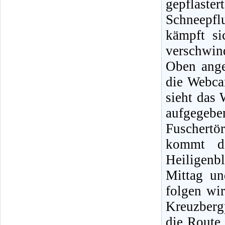
gepflast
Schneepflu
kämpft s
verschwin
Oben ange
die Webca
sieht das 
aufgegeb
Fuschertör
kommt di
Heiligenb
Mittag un
folgen wi
Kreuzberg
die Route 