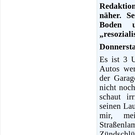
Redaktio
näher. S
Boden u
„resozial
Donnersta
Es ist 3 
Autos wer
der Garag
nicht noc
schaut i
seinen La
mir, me
Straßen
Zündschlü