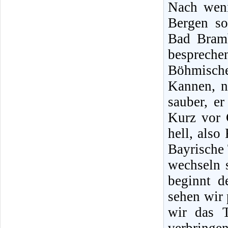
Nach weni
Bergen so
Bad Bram
besprech
Böhmische
Kannen, n
sauber, e
Kurz vor 
hell, also
Bayrische 
wechseln s
beginnt d
sehen wir 
wir das T