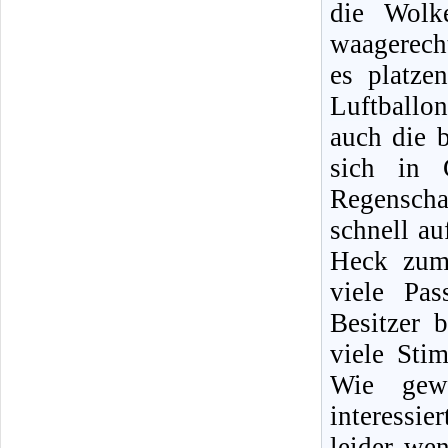
die Wolk
waagerecht
es platze
Luftball
auch die b
sich in 
Regenscha
schnell au
Heck zum
viele Pa
Besitzer 
viele Sti
Wie gewo
interessi
leider wen