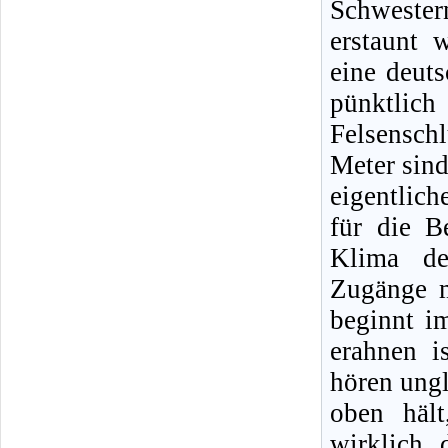
Schwester
erstaunt 
eine deut
pünktlic
Felsenschl
Meter sind
eigentlich
für die B
Klima de
Zugänge m
beginnt i
erahnen i
hören ungl
oben hält
wirklich