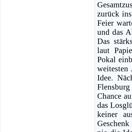
Gesamtzu
zurück ins
Feier war
und das Ab
Das stärk
laut Papi
Pokal einb
weitesten 
Idee. Näc
Flensburg 
Chance au
das Losglü
keiner a
Geschenk 