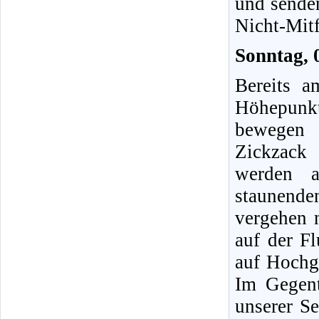
und sende
Nicht-Mitf
Sonntag, 
Bereits a
Höhepunkt
bewegen 
Zickzack
werden a
staunend
vergehen 
auf der F
auf Hochg
Im Gegent
unserer S