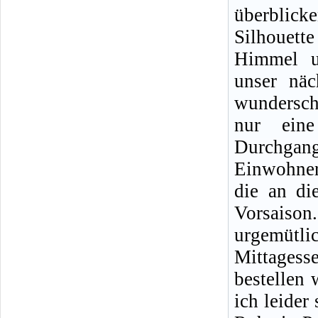
überblick
Silhouet
Himmel u
unser näc
wunderschö
nur eine
Durchgang
Einwohner
die an di
Vorsaiso
urgemütl
Mittagess
bestellen
ich leider