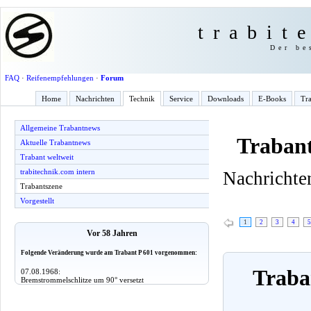
trabit
Der be
FAQ
·
Reifenempfehlungen
·
Forum
Home
Nachrichten
Technik
Service
Downloads
E-Books
Tra
Allgemeine Trabantnews
Trabant
Aktuelle Trabantnews
Trabant weltweit
trabitechnik.com intern
Nachrichten
Trabantszene
Vorgestellt
1
2
3
4
5
Vor 58 Jahren
Folgende Veränderung wurde am Trabant P 601 vorgenommen:
Traban
07.08.1968:
Bremstrommelschlitze um 90° versetzt