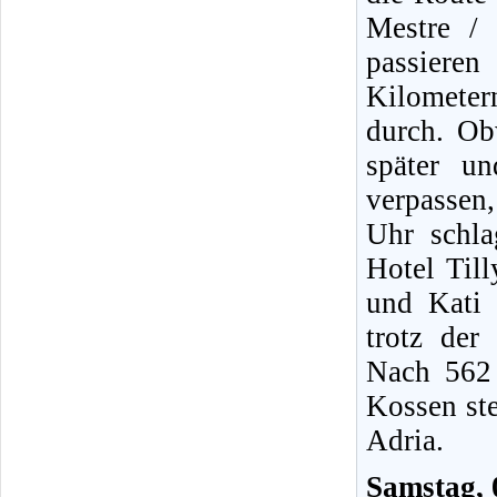
Mestre /
passieren
Kilomete
durch. O
später u
verpassen
Uhr schla
Hotel Til
und Kati 
trotz der
Nach 562 
Kossen st
Adria.
Samstag, 