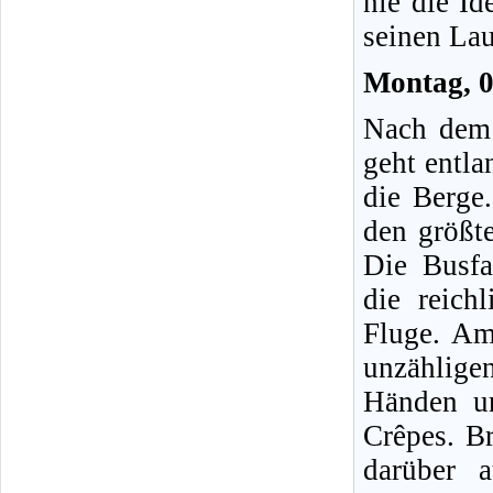
nie die I
seinen Lau
Montag, 
Nach dem 
geht entl
die Berge.
den größte
Die Busfa
die reich
Fluge. Am 
unzählig
Händen u
Crêpes. Br
darüber a