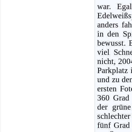
war. Ega
Edelweiß
anders fah
in den Sp
bewusst. 
viel Schn
nicht, 200
Parkplatz 
und zu den
ersten Fo
360 Grad 
der grüne
schlechte
fünf Grad