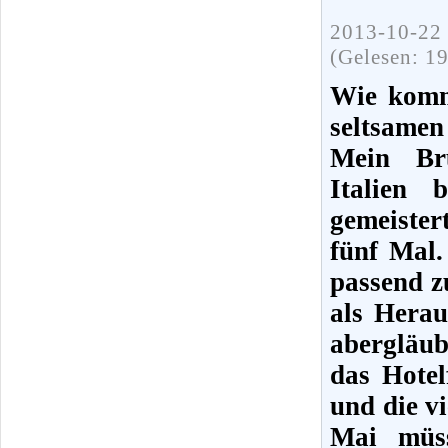
2013-10-22 
(Gelesen: 1
Wie kommt
seltsamen
Mein Br
Italien 
gemeiste
fünf Mal.
passend z
als Herau
abergläub
das Hotel
und die v
Mai müss