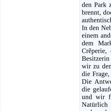
den Park 
brennt, do
authentisc
In den Ne
einem ande
dem Mark
Crêperie,
Besitzerin
wir zu de
die Frage,
Die Antwo
die gelau
und wir f
Natürlic