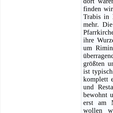
dort ware
finden wir
Trabis in
mehr. Die
Pfarrkirc
ihre Wurz
um Rimin
überragen
größten u
ist typisc
komplett 
und Resta
bewohnt un
erst am 
wollen w