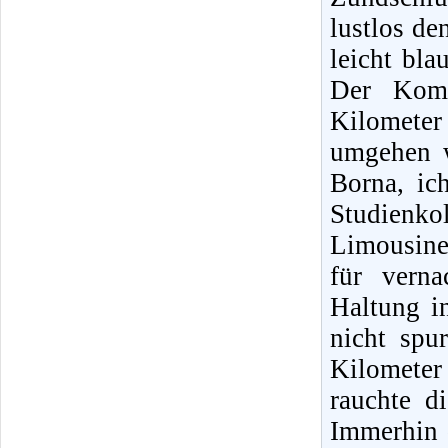
lustlos de
leicht bla
Der Komb
Kilomete
umgehen w
Borna, ic
Studienko
Limousine
für verna
Haltung i
nicht spu
Kilometer
rauchte d
Immerhin 