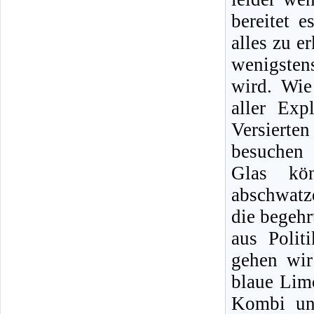
bereitet 
alles zu e
wenigstens
wird. Wie
aller Exp
Versierten
besuchen 
Glas kön
abschwatz
die begeh
aus Polit
gehen wir
blaue Lim
Kombi und