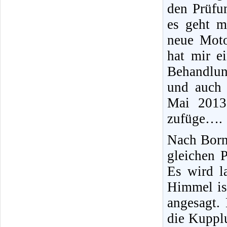
den Prüfun
es geht m
neue Moto
hat mir e
Behandlun
und auch 
Mai 2013
zufüge….
Nach Born
gleichen P
Es wird l
Himmel is
angesagt.
die Kupplu