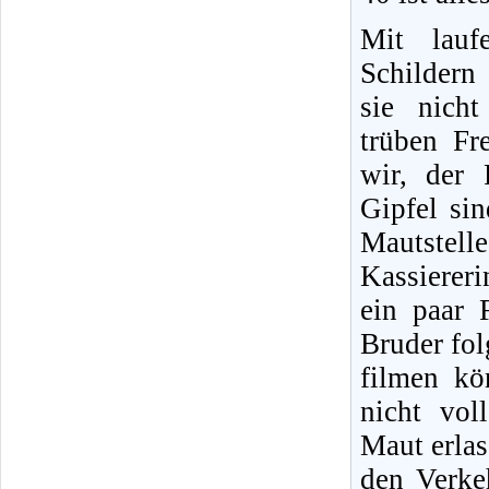
Mit lauf
Schildern
sie nich
trüben Fr
wir, der 
Gipfel si
Mautstelle
Kassiererin
ein paar 
Bruder fol
filmen kö
nicht vol
Maut erlas
den Verkeh