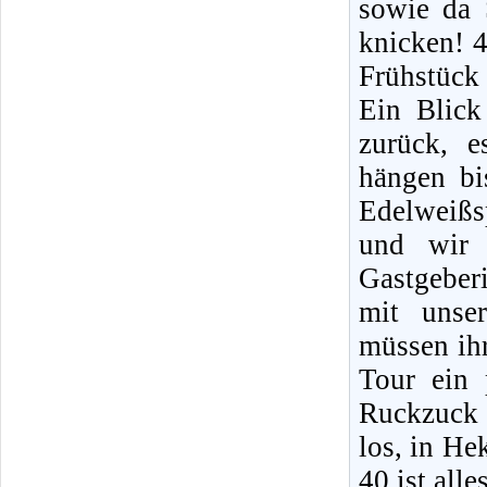
sowie da 
knicken! 4
Frühstück
Ein Blick
zurück, 
hängen bi
Edelweißsp
und wir 
Gastgeberi
mit unse
müssen ihr
Tour ein 
Ruckzuck 
los, in He
40 ist all