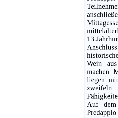
Teilneh
anschließ
Mittage
mittelalt
13.Jahrhun
Anschlus
historisch
Wein aus
machen M
liegen mi
zweifel
Fähigkeit
Auf dem
Predappio