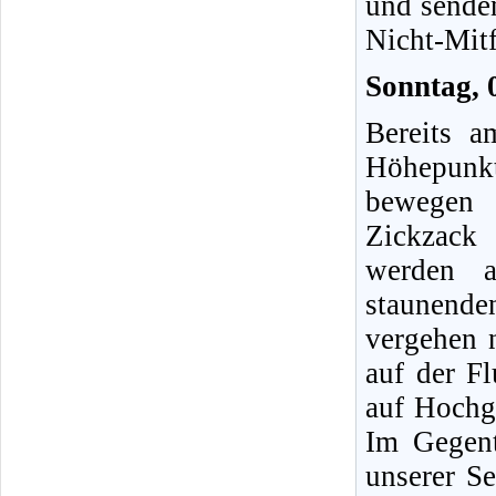
und sende
Nicht-Mitf
Sonntag, 
Bereits a
Höhepunkt
bewegen 
Zickzack
werden a
staunend
vergehen 
auf der F
auf Hochg
Im Gegent
unserer S