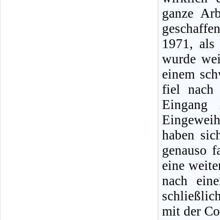
ganze Arb
geschaffe
1971, als
wurde wei
einem sch
fiel nach
Eingang
Eingeweih
haben sic
genauso fa
eine weit
nach ein
schließlic
mit der C