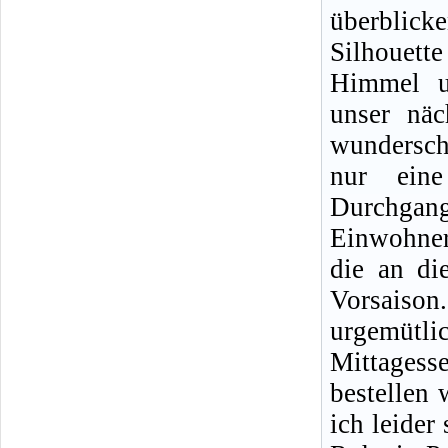
überblick
Silhouet
Himmel u
unser näc
wunderschö
nur eine
Durchgang
Einwohner
die an di
Vorsaiso
urgemütl
Mittagess
bestellen
ich leider