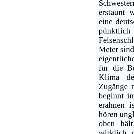
Schwester
erstaunt 
eine deut
pünktlic
Felsenschl
Meter sind
eigentlich
für die B
Klima de
Zugänge m
beginnt i
erahnen i
hören ungl
oben hält
wirklich