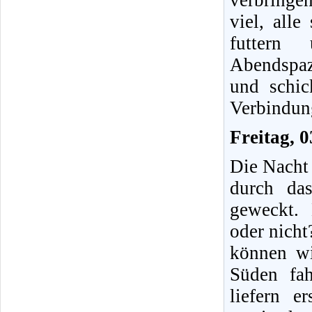
verbringe
viel, all
futtern
Abendspaz
und schic
Verbindung
Freitag, 
Die Nacht 
durch da
geweckt.
oder nicht
können wi
Süden fa
liefern e