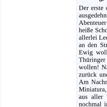
Der erste 
ausgedehn
Abenteuer
heiße Sch
allerlei L
an den St
Ewig woll
Thüringer
wollen! N
zurück un
Am Nachmi
Miniatura
aus aller
nochmal i