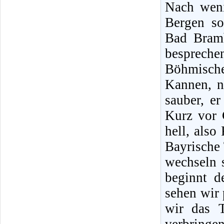
Nach weni
Bergen so
Bad Bram
besprech
Böhmische
Kannen, n
sauber, e
Kurz vor 
hell, also
Bayrische 
wechseln s
beginnt d
sehen wir 
wir das T