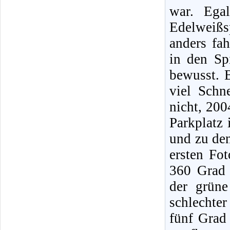
war. Ega
Edelweiß
anders fah
in den Sp
bewusst. 
viel Schn
nicht, 200
Parkplatz 
und zu den
ersten Fo
360 Grad 
der grüne
schlechte
fünf Grad