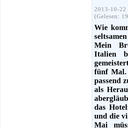
2013-10-22 
(Gelesen: 1
Wie kommt
seltsamen
Mein Br
Italien 
gemeiste
fünf Mal.
passend z
als Herau
abergläub
das Hotel
und die v
Mai müss