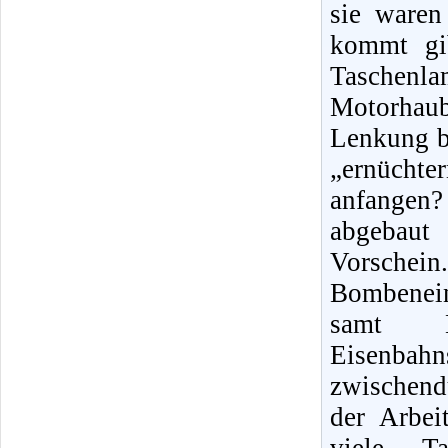
sie waren
kommt gib
Taschenl
Motorhaub
Lenkung be
„ernüchte
anfangen
abgebaut
Vorschei
Bombenein
samt K
Eisenba
zwischend
der Arbei