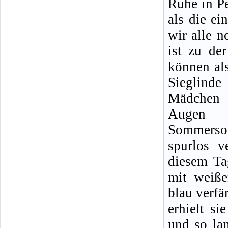
Ruhe in Pe
als die e
wir alle n
ist zu de
können al
Sieglind
Mädchen 
Augen 
Sommerso
spurlos v
diesem Ta
mit weiße
blau verf
erhielt si
und so la