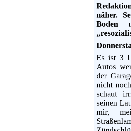
Redaktio
näher. S
Boden u
„resozial
Donnersta
Es ist 3 
Autos wer
der Garag
nicht noc
schaut i
seinen La
mir, me
Straßen
Zündschlü