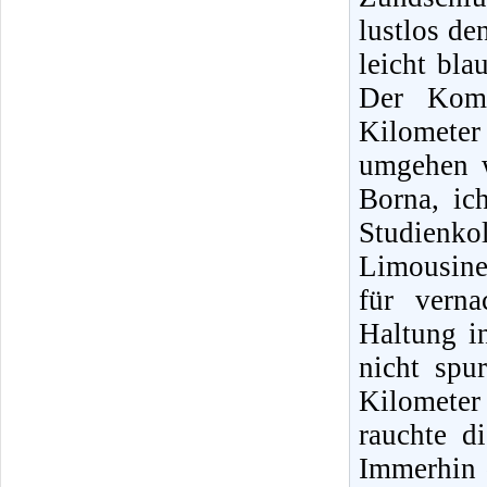
lustlos de
leicht bla
Der Komb
Kilomete
umgehen w
Borna, ic
Studienko
Limousine
für verna
Haltung i
nicht spu
Kilometer
rauchte d
Immerhin 