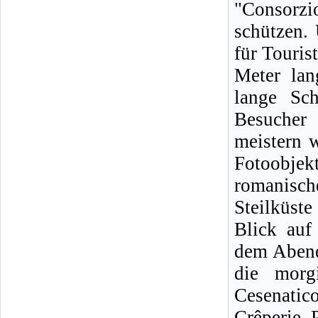
"Consorz
schützen.
für Touris
Meter lan
lange Sc
Besucher
meistern 
Fotoobje
romanische
Steilküst
Blick auf
dem Abende
die morg
Cesenatic
Crêperie. 