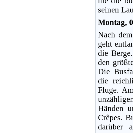
nie die I
seinen Lau
Montag, 
Nach dem 
geht entl
die Berge.
den größte
Die Busfa
die reich
Fluge. Am 
unzählig
Händen u
Crêpes. Br
darüber a