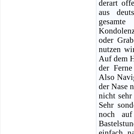
derart of
aus deut
gesamte
Kondolenzb
oder Grab
nutzen wi
Auf dem H
der Ferne
Also Navi
der Nase n
nicht sehr
Sehr sond
noch auf
Bastelstu
einfach n