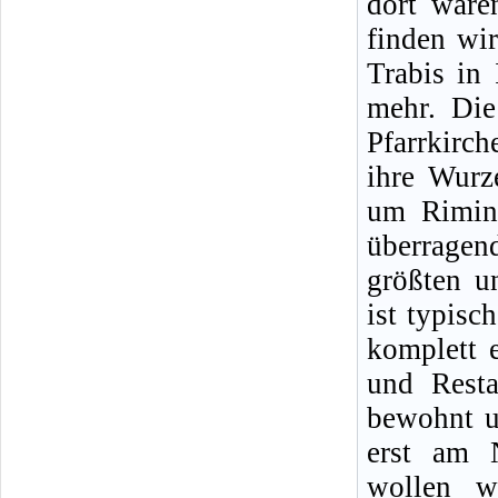
dort ware
finden wir
Trabis in
mehr. Die
Pfarrkirc
ihre Wurz
um Rimin
überragen
größten u
ist typisc
komplett 
und Resta
bewohnt un
erst am 
wollen w