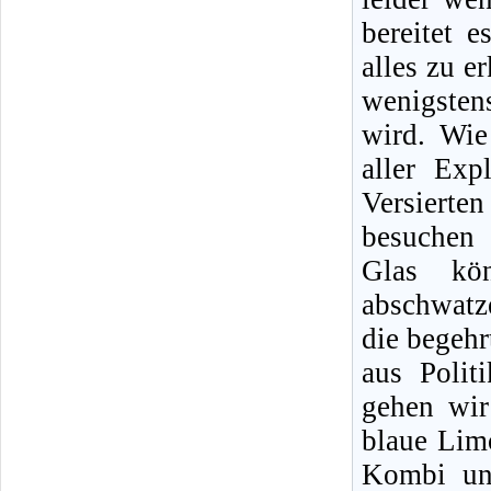
bereitet 
alles zu e
wenigstens
wird. Wie
aller Exp
Versierten
besuchen 
Glas kön
abschwatz
die begeh
aus Polit
gehen wir
blaue Lim
Kombi und