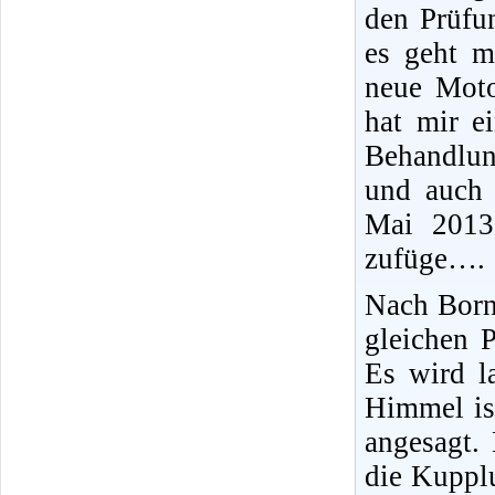
den Prüfun
es geht m
neue Moto
hat mir e
Behandlun
und auch 
Mai 2013
zufüge….
Nach Born
gleichen P
Es wird l
Himmel is
angesagt.
die Kupplu