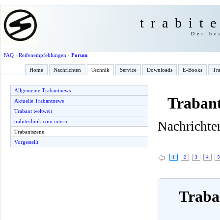
trabit
Der be
FAQ
·
Reifenempfehlungen
·
Forum
Home
Nachrichten
Technik
Service
Downloads
E-Books
Tra
Allgemeine Trabantnews
Trabant
Aktuelle Trabantnews
Trabant weltweit
trabitechnik.com intern
Nachrichten
Trabantszene
Vorgestellt
1
2
3
4
5
Traban