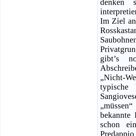
denken s
interpreti
Im Ziel an
Rosskas
Saubohne
Privatgru
gibt’s n
Abschrei
„Nicht-We
typische
Sangioves
„müssen“
bekannte 
schon ei
Predappio 