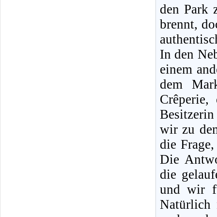
den Park 
brennt, do
authentisc
In den Ne
einem ande
dem Mark
Crêperie,
Besitzerin
wir zu de
die Frage,
Die Antwo
die gelau
und wir f
Natürlic