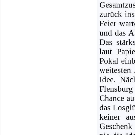
Gesamtzu
zurück ins
Feier war
und das Ab
Das stärk
laut Papi
Pokal einb
weitesten 
Idee. Näc
Flensburg 
Chance au
das Losglü
keiner a
Geschenk 