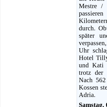
Mestre /
passieren
Kilomete
durch. O
später u
verpassen
Uhr schla
Hotel Til
und Kati 
trotz der
Nach 562 
Kossen st
Adria.
Samstag, 