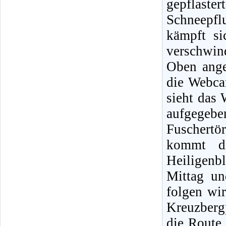
gepflast
Schneepflu
kämpft s
verschwin
Oben ange
die Webca
sieht das 
aufgegeb
Fuschertör
kommt di
Heiligenb
Mittag un
folgen wi
Kreuzberg
die Route 