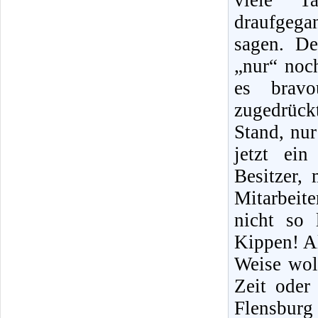
viele T
draufgegan
sagen. D
„nur“ noc
es bravo
zugedrück
Stand, nur
jetzt ein
Besitzer,
Mitarbeite
nicht so 
Kippen! Al
Weise wol
Zeit oder
Flensburg