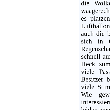
die Wolk
waagerecht
es platze
Luftball
auch die b
sich in 
Regenscha
schnell au
Heck zum
viele Pa
Besitzer 
viele Sti
Wie gewo
interessi
leider wen