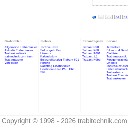
1
…
43
44
Nachrichten
Technik
Trabantregister
Service
Allgemeine Trabantnews
Technik-Texte
Trabant P50
Terminliste
Aktuelle Trabantnews
Selbst geholfen
Trabant P60
Bilder und Beric
Trabant weltweit
Literatur
Trabant P601
Clubliste
trabitechnik.com intern
Kalendarium
Trabant 1.1
Trabantstatistik
Trabantszene
Ersatzteilkatalog Trabant 601
Trabant Kübel
Fertigungszeitr
Vorgestellt
Historie
Linkliste
Nachtrag Ersatzteilliste
Impressum/Discl
Ersatzteile-Liste P50, P60
Datenschutzricht
SRI
Trabantwitze
Trabant Ersatzte
Trabantkosten
Copyright © 1998 - 2026 trabitechnik.com 