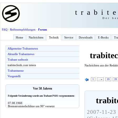
trabit
Der be
FAQ
·
Reifenempfehlungen
·
Forum
Home
Nachrichten
Technik
Service
Downloads
E-Books
Tra
Allgemeine Trabantnews
trabite
Aktuelle Trabantnews
Trabant weltweit
trabitechnik.com intern
Nachrichten aus der Redak
Trabantszene
Vorgestellt
1
…
19
20
Vor 58 Jahren
Folgende Veränderung wurde am Trabant P 601 vorgenommen:
trabi
07.08.1968:
Bremstrommelschlitze um 90° versetzt
2007-11-23 