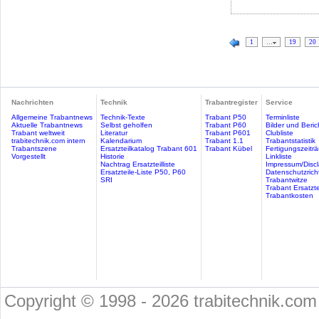
1
…
19
20
Nachrichten
Technik
Trabantregister
Service
Allgemeine Trabantnews
Technik-Texte
Trabant P50
Terminliste
Aktuelle Trabantnews
Selbst geholfen
Trabant P60
Bilder und Beric
Trabant weltweit
Literatur
Trabant P601
Clubliste
trabitechnik.com intern
Kalendarium
Trabant 1.1
Trabantstatistik
Trabantszene
Ersatzteilkatalog Trabant 601
Trabant Kübel
Fertigungszeitr
Vorgestellt
Historie
Linkliste
Nachtrag Ersatzteilliste
Impressum/Discl
Ersatzteile-Liste P50, P60
Datenschutzricht
SRI
Trabantwitze
Trabant Ersatzte
Trabantkosten
Copyright © 1998 - 2026 trabitechnik.com 