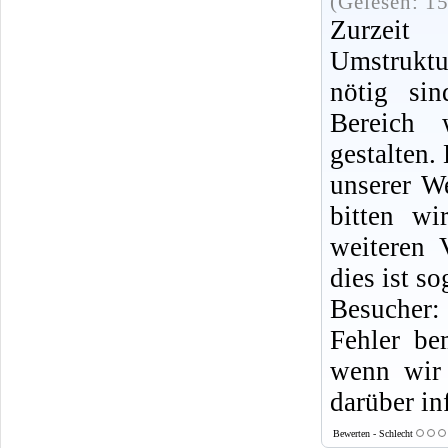
(Gelesen: 1
Zurze
Umstrukt
nötig sin
Bereich w
gestalten.
unserer W
bitten wi
weiteren 
dies ist so
Besucher: 
Fehler be
wenn wir
darüber in
Bewerten - Schlecht