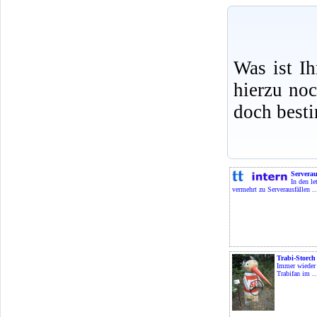
Was ist I
hierzu no
doch best
Serverau
In den le
vermehrt zu Serverausfällen ..
Trabi-Storch
Immer wieder 
Trabifan im ..