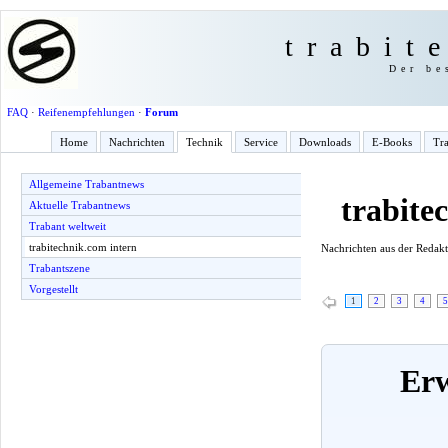
trabit
Der be
FAQ
·
Reifenempfehlungen
·
Forum
Home
Nachrichten
Technik
Service
Downloads
E-Books
Tra
Allgemeine Trabantnews
trabite
Aktuelle Trabantnews
Trabant weltweit
trabitechnik.com intern
Nachrichten aus der Redak
Trabantszene
Vorgestellt
1
2
3
4
5
Erw