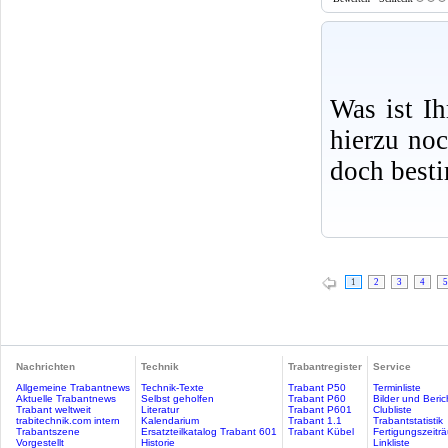
Was ist I
hierzu no
doch best
1
2
3
4
5
Nachrichten
Technik
Trabantregister
Service
Allgemeine Trabantnews
Technik-Texte
Trabant P50
Terminliste
Aktuelle Trabantnews
Selbst geholfen
Trabant P60
Bilder und Beric
Trabant weltweit
Literatur
Trabant P601
Clubliste
trabitechnik.com intern
Kalendarium
Trabant 1.1
Trabantstatistik
Trabantszene
Ersatzteilkatalog Trabant 601
Trabant Kübel
Fertigungszeitr
Vorgestellt
Historie
Linkliste