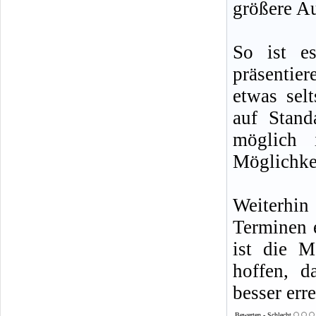
größere A
So ist es
präsentier
etwas sel
auf Stand
möglich 
Möglichke
Weiterhin
Terminen 
ist die M
hoffen, d
besser err
Bewerten - Schlecht