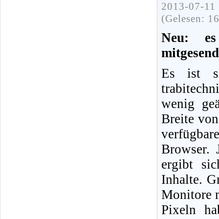
2013-07-11 
(Gelesen: 1
Neu: e
mitgesend
Es ist s
trabitech
wenig geä
Breite von
verfügba
Browser. 
ergibt si
Inhalte. G
Monitore 
Pixeln ha