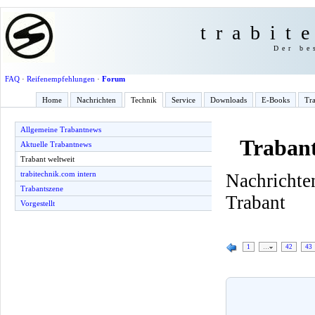
trabit
Der be
FAQ
·
Reifenempfehlungen
·
Forum
Home
Nachrichten
Technik
Service
Downloads
E-Books
Tra
Allgemeine Trabantnews
Trabant
Aktuelle Trabantnews
Trabant weltweit
trabitechnik.com intern
Nachricht
Trabantszene
Trabant
Vorgestellt
1
…
42
43