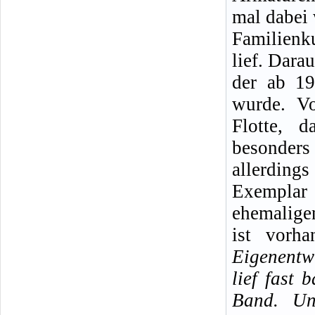
mal dabei 
Familienk
lief. Dara
der ab 1
wurde. Vo
Flotte, d
besonder
allerdin
Exemplar
ehemalige
ist vorh
Eigenent
lief fast
Band. Un