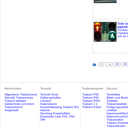
...
Trabi un
gegenüb
Zwickau/
Charakte
sich im W
1
…
42
43
Nachrichten
Technik
Trabantregister
Service
Allgemeine Trabantnews
Technik-Texte
Trabant P50
Terminliste
Aktuelle Trabantnews
Selbst geholfen
Trabant P60
Bilder und Beric
Trabant weltweit
Literatur
Trabant P601
Clubliste
trabitechnik.com intern
Kalendarium
Trabant 1.1
Trabantstatistik
Trabantszene
Ersatzteilkatalog Trabant 601
Trabant Kübel
Fertigungszeitr
Vorgestellt
Historie
Linkliste
Nachtrag Ersatzteilliste
Impressum/Discl
Ersatzteile-Liste P50, P60
Datenschutzricht
SRI
Trabantwitze
Trabant Ersatzte
Trabantkosten