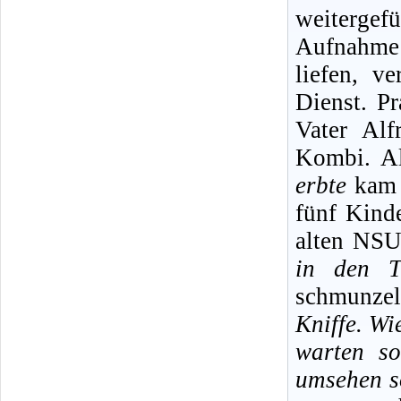
weitergef
Aufnahme
liefen, v
Dienst. Pr
Vater Alf
Kombi. A
erbte
kam i
fünf Kind
alten NSU
in den T
schmunzel
Kniffe. Wi
warten s
umsehen s