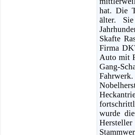
mittlerwe
hat. Die 
älter. S
Jahrhunde
Skafte Ra
Firma DKW
Auto mit 
Gang-Sc
Fahrwer
Nobelherst
Heckant
fortschri
wurde die
Herstell
Stammwer