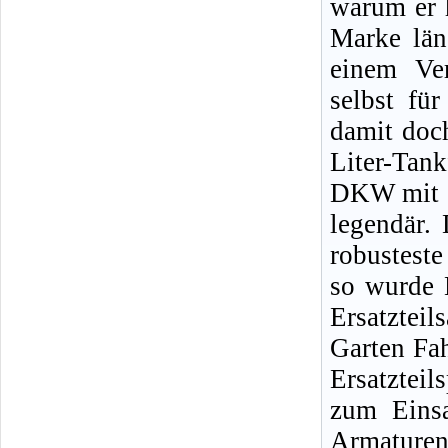
warum er 
Marke län
einem Ve
selbst fü
damit doc
Liter-Tank
DKW mit s
legendär.
robustes
so wurde 
Ersatzteil
Garten Fah
Ersatzteil
zum Eins
Armaturen