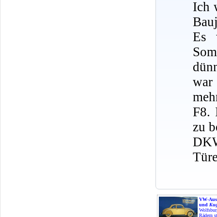
Ich 
Bauj
Es 
Somm
dünn
war 
meh
F8. 
zu 
DKW 
Türe
VW-Auss
und
Kug
Wolfsbur
Rädern s