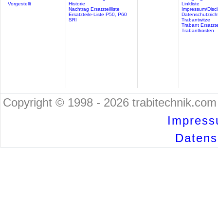
Vorgestellt
Historie
Linkliste
Nachtrag Ersatzteilliste
Impressum/Discl
Ersatzteile-Liste P50, P60
Datenschutzricht
SRI
Trabantwitze
Trabant Ersatzte
Trabantkosten
Copyright © 1998 - 2026 trabitechnik.com 
Impress
Datensc