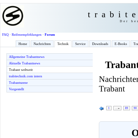
trabit
Der be
FAQ
·
Reifenempfehlungen
·
Forum
Home
Nachrichten
Technik
Service
Downloads
E-Books
Tra
Allgemeine Trabantnews
Trabant
Aktuelle Trabantnews
Trabant weltweit
trabitechnik.com intern
Nachricht
Trabantszene
Trabant
Vorgestellt
1
…
89
90
O