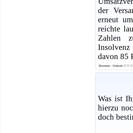
Umsatzver
der Vers
erneut um
reichte la
Zahlen 
Insolvenz
davon 85 P
Bewerten - Schlecht
Was ist I
hierzu no
doch best