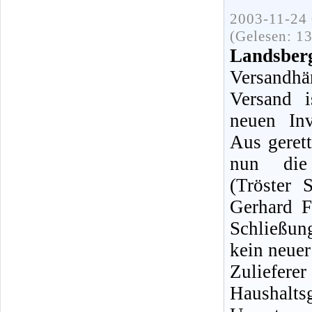
2003-11-24 
(Gelesen: 1
Landsber
Versandhä
Versand i
neuen In
Aus geret
nun die
(Tröster
Gerhard F
Schließun
kein neuer
Zulie
Hausha