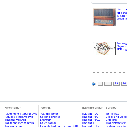
Die DDR-
für's M
In einer 
letzten D
Zeitzeug
Jüngst w
ZDF ange
1
…
89
90
Nachrichten
Technik
Trabantregister
Service
Allgemeine Trabantnews
Technik-Texte
Trabant P50
Terminliste
Aktuelle Trabantnews
Selbst geholfen
Trabant P60
Bilder und Beric
Trabant weltweit
Literatur
Trabant P601
Clubliste
trabitechnik.com intern
Kalendarium
Trabant 1.1
Trabantstatistik
Trabantszene
Ersatzteilkatalog Trabant 601
Trabant Kübel
Fertigungszeitr