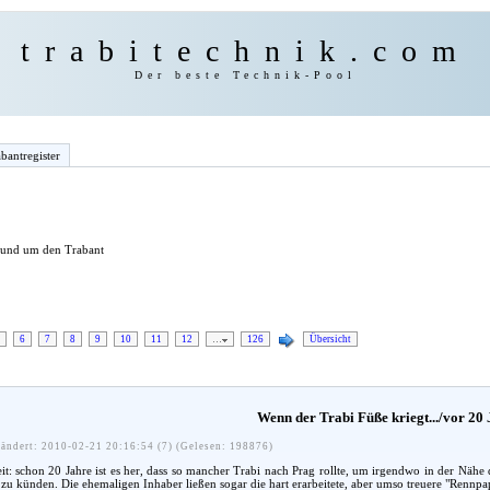
trabitechnik.com
Der beste Technik-Pool
bantregister
 rund um den Trabant
6
7
8
9
10
11
12
…
126
Übersicht
Wenn der Trabi Füße kriegt.../vor 20
ändert: 2010-02-21 20:16:54 (7) (Gelesen: 198876)
eit: schon 20 Jahre ist es her, dass so mancher Trabi nach Prag rollte, um irgendwo in der Nä
 künden. Die ehemaligen Inhaber ließen sogar die hart erarbeitete, aber umso treuere "Rennpapp