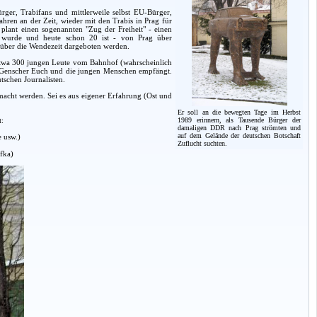
ger, Trabifans und mittlerweile selbst EU-Bürger,
ahren an der Zeit, wieder mit den Trabis in Prag für
lant einen sogenannten "Zug der Freiheit" - einen
n wurde und heute schon 20 ist - von Prag über
n über die Wendezeit dargeboten werden.
 etwa 300 jungen Leute vom Bahnhof (wahrscheinlich
D Genscher Euch und die jungen Menschen empfängt.
tschen Journalisten.
acht werden. Sei es aus eigener Erfahrung (Ost und
Er soll an die bewegten Tage im Herbst
t:
1989 erinnern, als Tausende Bürger der
damaligen DDR nach Prag strömten und
auf dem Gelände der deutschen Botschaft
e usw.)
Zuflucht suchten.
fka)