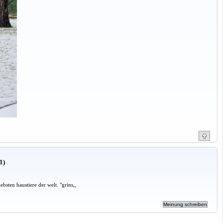
1)
sten haustiere der welt. "grins,,