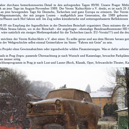
aber durchaus bemerkenswertes Detail in den aufregenden Tagen 89/90. Unsere Prager Mitbür
ich an jene Tage im August-November 1989. Der Verein 'KulturAktiv e.V. denkt, es ist nach 20 J
an jene bewegenden Tage für Deutsche, Tschechen und ganz Europa zu erinnern. Der Verein p
 Wagenmaterials, der mit jungen Leuten - maßgeblich jene Generation, die 1989 gebore
z/Plauen nach Hof fahren soll. Im Zug sollen künstlerische und zeitzeugenbasierte Reflektione
09.09 ein Empfang der Jugendlichen in der Deutschen Botschaft organisiert. Dazu müssten die
Mala Strana fahren, wo in der Botschaft - der angefragte - ehemalige Bundesaußenminster H
wäre natürlich ein riesiges Medienspektakel für die Tschechen (auch: EU-Vorsitz!!!) und die deu
öchten der Verein KulturAktiv e.V. aber eines: Es sollte gerne und aus dem Herzen heraus gem
 der Weltgeschichte selbst einmal Geisterfahrer im Sinne: "Fahren mit Geist" zu sein.
das Projekt ohne Gewinnabsichten oder irgendwelche wilden Finanzierungen. Was er dafür anbiete
tails in Prag (bspw. passende Übernachtung je nach Wunsch und Kassenlage, bewachte Parkplätz
nn immer nötig
schlussprogramm in Prag je nach Lust und Laune (Rock, Klassik, Oper, Schwarzlicht-Theater, Ka