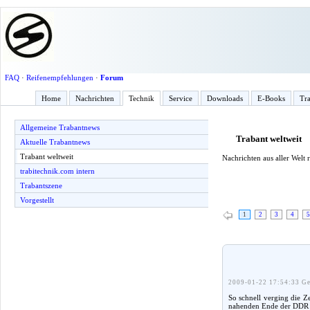
FAQ
·
Reifenempfehlungen
·
Forum
Home
Nachrichten
Technik
Service
Downloads
E-Books
Tra
Allgemeine Trabantnews
Trabant weltweit
Aktuelle Trabantnews
Trabant weltweit
Nachrichten aus aller Welt
trabitechnik.com intern
Trabantszene
Vorgestellt
1
2
3
4
5
2009-01-22 17:54:33 Ge
So schnell verging die Z
nahenden Ende der DDR zu