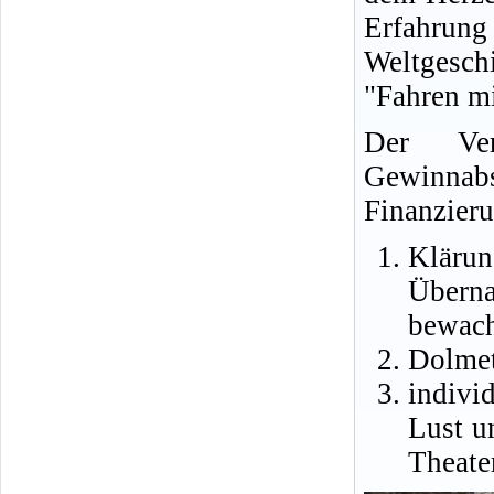
Erfahrun
Weltgesch
"Fahren mi
Der Ver
Gewinna
Finanzieru
Kläru
Übern
bewach
Dolmet
indivi
Lust u
Theate