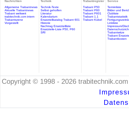
Nachrichten
Technik
Trabantregister
Service
Allgemeine Trabantnews
Technik-Texte
Trabant P50
Terminliste
Aktuelle Trabantnews
Selbst geholfen
Trabant P60
Bilder und Beric
Trabant weltweit
Literatur
Trabant P601
Clubliste
trabitechnik.com intern
Kalendarium
Trabant 1.1
Trabantstatistik
Trabantszene
Ersatzteilkatalog Trabant 601
Trabant Kübel
Fertigungszeitr
Vorgestellt
Historie
Linkliste
Nachtrag Ersatzteilliste
Impressum/Discl
Ersatzteile-Liste P50, P60
Datenschutzricht
SRI
Trabantwitze
Trabant Ersatzte
Trabantkosten
Copyright © 1998 - 2026 trabitechnik.com 
Impress
Datensc