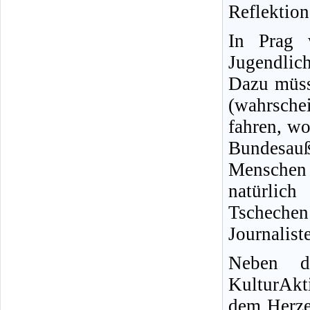
Reflektion
In Prag 
Jugendlic
Dazu müss
(wahrsche
fahren, wo
Bundesauß
Menschen
natürlic
Tschechen
Journalist
Neben d
KulturAkt
dem Herze