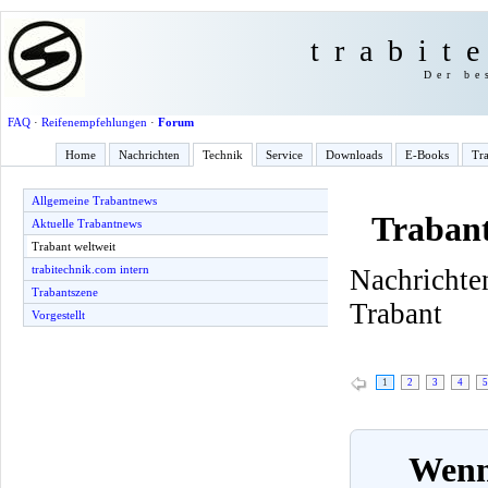
trabit
Der be
FAQ
·
Reifenempfehlungen
·
Forum
Home
Nachrichten
Technik
Service
Downloads
E-Books
Tra
Allgemeine Trabantnews
Trabant
Aktuelle Trabantnews
Trabant weltweit
trabitechnik.com intern
Nachricht
Trabantszene
Trabant
Vorgestellt
1
2
3
4
5
Wenn 