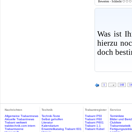
Bewerten - Schlecht
Was ist I
hierzu no
doch best
1
…
148
1
Nachrichten
Technik
Trabantregister
Service
Allgemeine Trabantnews
Technik-Texte
Trabant P50
Terminliste
Aktuelle Trabantnews
Selbst geholfen
Trabant P60
Bilder und Beric
Trabant weltweit
Literatur
Trabant P601
Clubliste
trabitechnik.com intern
Kalendarium
Trabant 1.1
Trabantstatistik
Trabantszene
Ersatzteilkatalog Trabant 601
Trabant Kübel
Fertigungszeitr