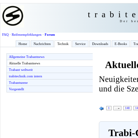
trabit
Der be
FAQ
·
Reifenempfehlungen
·
Forum
Home
Nachrichten
Technik
Service
Downloads
E-Books
Tra
Allgemeine Trabantnews
Aktuell
Aktuelle Trabantnews
Trabant weltweit
trabitechnik.com intern
Neuigkeite
Trabantszene
und die Sz
Vorgestellt
1
…
148
1
Trabi-