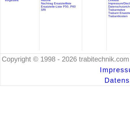
Vorgestellt
Historie
Linkliste
Nachtrag Ersatzteilliste
Impressum/Discl
Ersatzteile-Liste P50, P60
Datenschutzricht
SRI
Trabantwitze
Trabant Ersatzte
Trabantkosten
Copyright © 1998 - 2026 trabitechnik.com 
Impress
Datensc