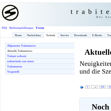
trabit
Der be
FAQ
·
Reifenempfehlungen
·
Forum
Home
Nachrichten
Technik
Service
Downloads
E-Books
Tra
Allgemeine Trabantnews
Aktuell
Aktuelle Trabantnews
Trabant weltweit
trabitechnik.com intern
Neuigkeite
Trabantszene
und die Sz
Vorgestellt
1
…
134
1
Noch 