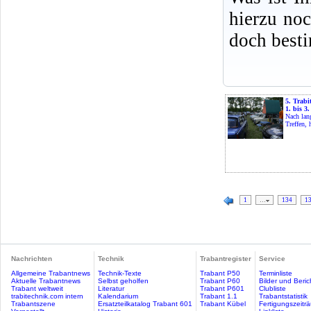
hierzu no
doch best
5. Trabi
1. bis 3
Nach lan
Treffen, 
1
…
134
1
Nachrichten
Technik
Trabantregister
Service
Allgemeine Trabantnews
Technik-Texte
Trabant P50
Terminliste
Aktuelle Trabantnews
Selbst geholfen
Trabant P60
Bilder und Beric
Trabant weltweit
Literatur
Trabant P601
Clubliste
trabitechnik.com intern
Kalendarium
Trabant 1.1
Trabantstatistik
Trabantszene
Ersatzteilkatalog Trabant 601
Trabant Kübel
Fertigungszeitr