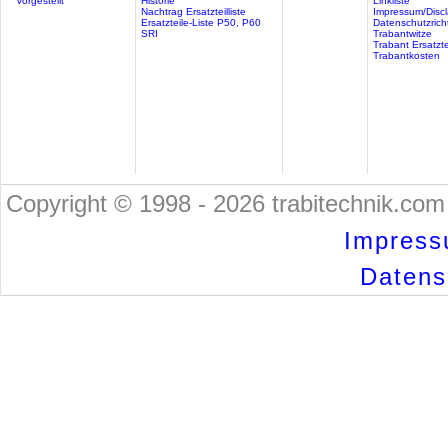
Vorgestellt
Historie
Linkliste
Nachtrag Ersatzteilliste
Impressum/Discl
Ersatzteile-Liste P50, P60
Datenschutzricht
SRI
Trabantwitze
Trabant Ersatzte
Trabantkosten
Copyright © 1998 - 2026 trabitechnik.com 
Impress
Datensc