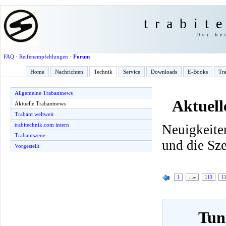
trabit
Der be
FAQ
·
Reifenempfehlungen
·
Forum
Home
Nachrichten
Technik
Service
Downloads
E-Books
Tra
Allgemeine Trabantnews
Aktuell
Aktuelle Trabantnews
Trabant weltweit
trabitechnik.com intern
Neuigkeite
Trabantszene
und die Sz
Vorgestellt
1
…
113
1
Tun