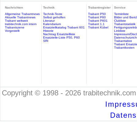
Nachrichten
Technik
Trabantregister
Service
Allgemeine Trabantnews
Technik-Texte
Trabant P50
Terminliste
Aktuelle Trabantnews
Selbst geholfen
Trabant P60
Bilder und Beric
Trabant weltweit
Literatur
Trabant P601
Clubliste
trabitechnik.com intern
Kalendarium
Trabant 1.1
Trabantstatistik
Trabantszene
Ersatzteilkatalog Trabant 601
Trabant Kübel
Fertigungszeitr
Vorgestellt
Historie
Linkliste
Nachtrag Ersatzteilliste
Impressum/Discl
Ersatzteile-Liste P50, P60
Datenschutzricht
SRI
Trabantwitze
Trabant Ersatzte
Trabantkosten
Copyright © 1998 - 2026 trabitechnik.com 
Impress
Datensc