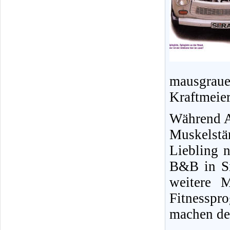
mausgrau
Kraftmeie
Während Al
Muskelstä
Liebling n
B&B in S
weitere 
Fitnessp
machen de