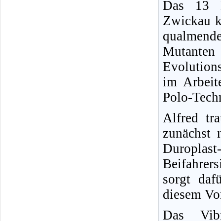
Das 13 M
Zwickau ka
qualmend
Mutanten 
Evolutions
im Arbeit
Polo-Techn
Alfred tr
zunächst 
Duropla
Beifahrer
sorgt daf
diesem Vo
Das Vib