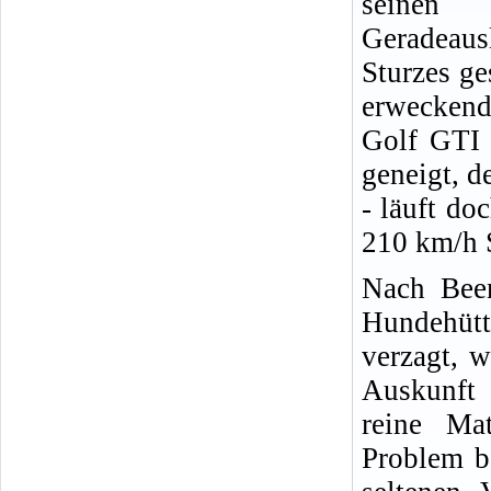
seinen 
Geradeaus
Sturzes ge
erweckend
Golf GTI f
geneigt, 
- läuft do
210 km/h 
Nach Been
Hundehütt
verzagt, 
Auskunft 
reine Ma
Problem be