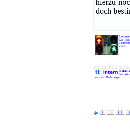
hierzu no
doch best
Lohmen 
Die Trab
Lohmener
einem ...
Kalenda
Nun ist 
entsteht. Nach langen ...
1
…
113
1