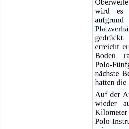
Oberweite
wird es 
aufgru
Platzver
gedrück
erreicht 
Boden ra
Polo-Fün
nächste B
hatten die
Auf der A
wieder a
Kilomete
Polo-Inst