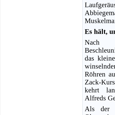
Laufgerä
Abbiegem
Muskelmann
Es hält, u
Nach e
Beschleun
das klein
winselnde
Röhren au
Zack-Kurs
kehrt la
Alfreds Ge
Als der