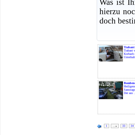
Was ist I
hierzu no
doch best
Trabant
Trabant 
Korbach 
Unterhalt
Bombend
Heiligen
Samstagn
Der aus .
1
…
33
34