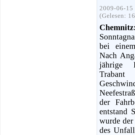
2009-06-15 
(Gelesen: 1
Chemnit
Sonntagna
bei eine
Nach Anga
jährige 
Traban
Geschwin
Neefestraß
der Fahr
entstand 
wurde der
des Unfall