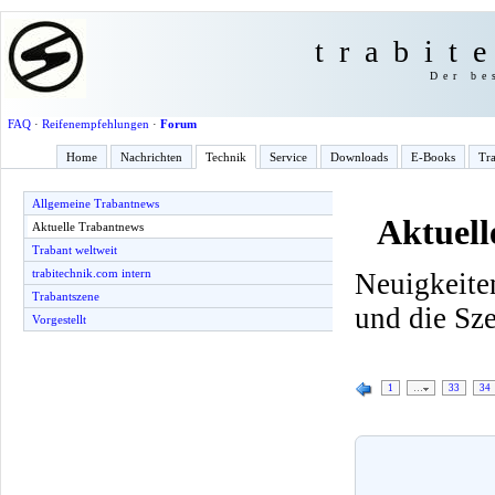
trabit
Der be
FAQ
·
Reifenempfehlungen
·
Forum
Home
Nachrichten
Technik
Service
Downloads
E-Books
Tra
Allgemeine Trabantnews
Aktuell
Aktuelle Trabantnews
Trabant weltweit
trabitechnik.com intern
Neuigkeite
Trabantszene
und die Sz
Vorgestellt
1
…
33
34