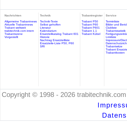
Nachrichten
Technik
Trabantregister
Service
Allgemeine Trabantnews
Technik-Texte
Trabant P50
Terminliste
Aktuelle Trabantnews
Selbst geholfen
Trabant P60
Bilder und Beric
Trabant weltweit
Literatur
Trabant P601
Clubliste
trabitechnik.com intern
Kalendarium
Trabant 1.1
Trabantstatistik
Trabantszene
Ersatzteilkatalog Trabant 601
Trabant Kübel
Fertigungszeitr
Vorgestellt
Historie
Linkliste
Nachtrag Ersatzteilliste
Impressum/Discl
Ersatzteile-Liste P50, P60
Datenschutzricht
SRI
Trabantwitze
Trabant Ersatzte
Trabantkosten
Copyright © 1998 - 2026 trabitechnik.com 
Impress
Datensc