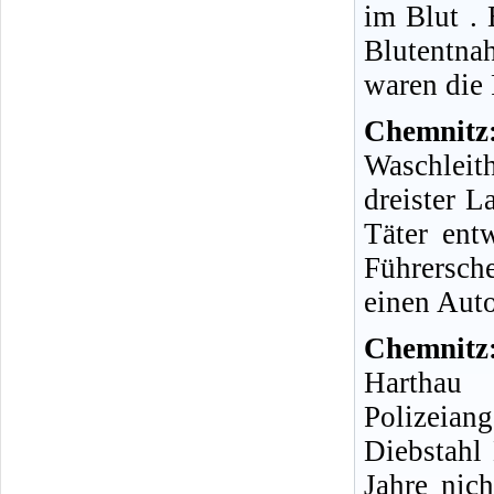
im Blut .
Blutentna
waren die 
Chemnit
Waschleith
dreister 
Täter ent
Führersc
einen Aut
Chemnitz
Harthau 
Polizeian
Diebstahl
Jahre nic