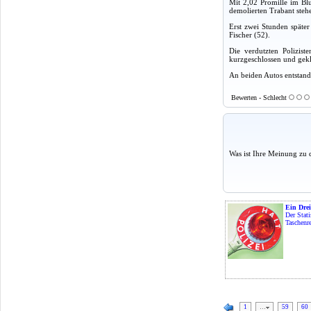
Mit 2,02 Promille im Bl
demolierten Trabant steh
Erst zwei Stunden später
Fischer (52).
Die verdutzten Polizis
kurzgeschlossen und gekl
An beiden Autos entstan
Bewerten - Schlecht
Was ist Ihre Meinung zu 
Ein Drei
Der Stati
Taschenre
1
…
59
60