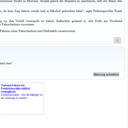
tschauer Straße in Meerane. Anstatt gleich die Beamten zu alarmieren, ließ der Mann den
den, da kein Zug fahren würde und er Alkohol getrunken hätte", sagte Polizeisprecher Frank
ng zu, den Unfall verursacht zu haben. Außerdem gestand er, den Trabi am Vorabend
e Fahrerlaubnis vorweisen.
ahrens ohne Fahrerlaubnis und Diebstahls verantworten.
a
mmt eine!
Trabant-Fahrer bei
Friedrichswalde tödlich
verunglückt
Friedrichswalde - Ein 68-Jähriger ist
am Samstag in seinem ...