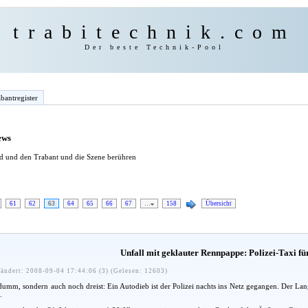
trabitechnik.com
Der beste Technik-Pool
bantregister
ews
ind und den Trabant und die Szene berühren
61
62
63
64
65
66
67
…
158
Übersicht
Unfall mit geklauter Rennpappe: Polizei-Taxi fü
ändert: 2008-09-04 17:44:06 (3) (Gelesen: 12603)
 dumm, sondern auch noch dreist: Ein Autodieb ist der Polizei nachts ins Netz gegangen. Der Lan
.