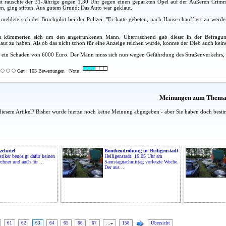
ut rauschte der 31-Jährige gegen 1.30 Uhr gegen einen geparkten Opel auf der Äußeren Crimmi
en, ging stiften. Aus gutem Grund: Das Auto war geklaut.
 meldete sich der Bruchpilot bei der Polizei. "Er hatte gebeten, nach Hause chauffiert zu wer
ten kümmerten sich um den angetrunkenen Mann. Überraschend gab dieser in der Befragu
aut zu haben. Als ob das nicht schon für eine Anzeige reichen würde, konnte der Dieb auch kein
d ein Schaden von 6000 Euro. Der Mann muss sich nun wegen Gefährdung des Straßenverkehrs, F
Gut · 103 Bewertungen · Note
Meinungen zum Them
diesem Artikel? Bisher wurde hierzu noch keine Meinung abgegeben - aber Sie haben doch besti
zehntel
Bombendrohung in Heiligenstadt
stiker benötigt dafür keinen
Heiligenstadt. 16.05 Uhr am
chner und auch für ...
Samstagnachmittag vorletzte Woche.
Der aus ...
61
62
63
64
65
66
67
…
158
Übersicht