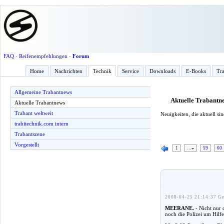
FAQ
·
Reifenempfehlungen
·
Forum
Home
Nachrichten
Technik
Service
Downloads
E-Books
Tra
Allgemeine Trabantnews
Aktuelle Trabantn
Aktuelle Trabantnews
Trabant weltweit
Neuigkeiten, die aktuell s
trabitechnik.com intern
Trabantszene
Vorgestellt
1
…
59
60
2008-04-25 21:14:37 Ge
MEERANE.
- Nicht nur
noch die Polizei um Hilfe