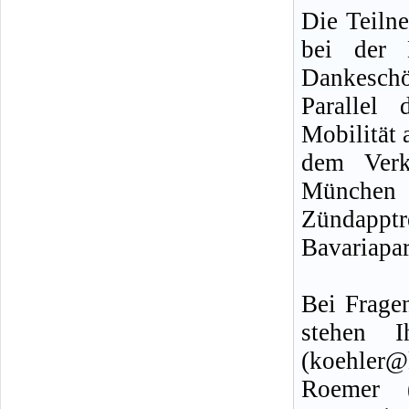
Die Teiln
bei der 
Dankeschön
Parallel 
Mobilität
dem Verk
München 
Zündappt
Bavariapa
Bei Frage
stehen 
(koehler@
Roemer (