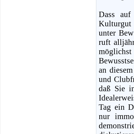
Dass auf 
Kulturgut
unter Bewe
ruft alljä
möglichst
Bewusstse
an diesem
und Clubfr
daß Sie i
Idealerwe
Tag ein D
nur immo
demonstr