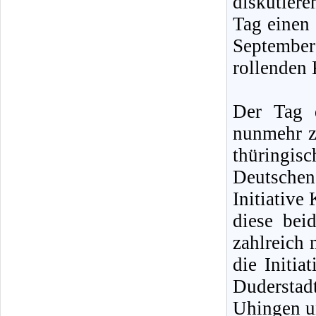
diskutiere
Tag einen
Septembe
rollenden 
Der Tag 
nunmehr z
thüringisc
Deutsche
Initiative
diese bei
zahlreich
die Initia
Dudersta
Uhingen u