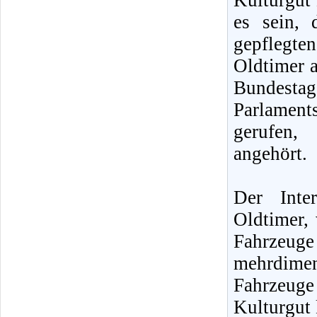
Kulturgut 
es sein, 
gepflegte
Oldtimer a
Bundestag
Parlamen
gerufen,
angehört.
Der Inte
Oldtimer, 
Fahrzeug
mehrdime
Fahrzeuge
Kulturgut 