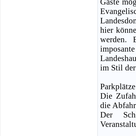
Gäste mögl
Evangelis
Landesdom
hier könn
werden. 
imposan
Landeshau
im Stil de
Parkplätz
Die Zufah
die Abfahr
Der Schl
Veranstal