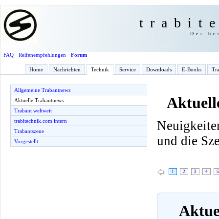
trabit
Der be
FAQ
·
Reifenempfehlungen
·
Forum
Home
Nachrichten
Technik
Service
Downloads
E-Books
Tra
Allgemeine Trabantnews
Aktuell
Aktuelle Trabantnews
Trabant weltweit
trabitechnik.com intern
Neuigkeite
Trabantszene
und die Sz
Vorgestellt
1
2
3
4
5
Aktuel