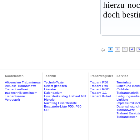
hierzu no
doch best
1
2
3
4
5
Nachrichten
Technik
Trabantregister
Service
Allgemeine Trabantnews
Technik-Texte
Trabant P50
Terminliste
Aktuelle Trabantnews
Selbst geholfen
Trabant P60
Bilder und Beric
Trabant weltweit
Literatur
Trabant P601
Clubliste
trabitechnik.com intern
Kalendarium
Trabant 1.1
Trabantstatistik
Trabantszene
Ersatzteilkatalog Trabant 601
Trabant Kübel
Fertigungszeitr
Vorgestellt
Historie
Linkliste
Nachtrag Ersatzteilliste
Impressum/Discl
Ersatzteile-Liste P50, P60
Datenschutzricht
SRI
Trabantwitze
Trabant Ersatzte
Trabantkosten