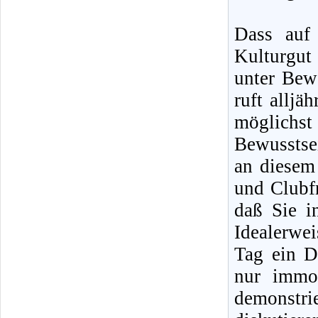
Dass auf 
Kulturgut
unter Bewe
ruft alljä
möglichst
Bewusstse
an diesem
und Clubfr
daß Sie i
Idealerwe
Tag ein D
nur immo
demonstr