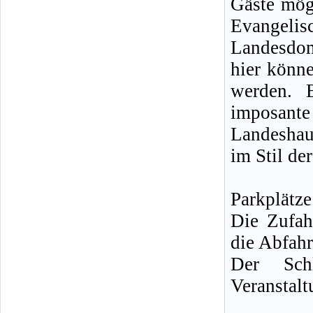
Gäste mögl
Evangelis
Landesdom
hier könn
werden. 
imposan
Landeshau
im Stil de
Parkplätz
Die Zufah
die Abfahr
Der Schl
Veranstal