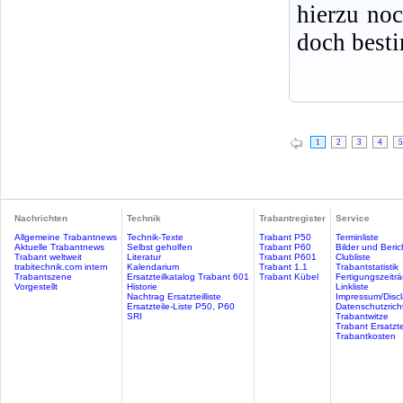
hierzu no
doch best
1
2
3
4
5
Nachrichten
Technik
Trabantregister
Service
Allgemeine Trabantnews
Technik-Texte
Trabant P50
Terminliste
Aktuelle Trabantnews
Selbst geholfen
Trabant P60
Bilder und Beric
Trabant weltweit
Literatur
Trabant P601
Clubliste
trabitechnik.com intern
Kalendarium
Trabant 1.1
Trabantstatistik
Trabantszene
Ersatzteilkatalog Trabant 601
Trabant Kübel
Fertigungszeitr
Vorgestellt
Historie
Linkliste
Nachtrag Ersatzteilliste
Impressum/Discl
Ersatzteile-Liste P50, P60
Datenschutzricht
SRI
Trabantwitze
Trabant Ersatzte
Trabantkosten