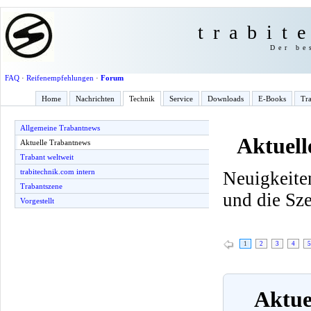
trabit
Der be
FAQ
·
Reifenempfehlungen
·
Forum
Home
Nachrichten
Technik
Service
Downloads
E-Books
Tra
Allgemeine Trabantnews
Aktuell
Aktuelle Trabantnews
Trabant weltweit
trabitechnik.com intern
Neuigkeite
Trabantszene
und die Sz
Vorgestellt
1
2
3
4
5
Aktuel