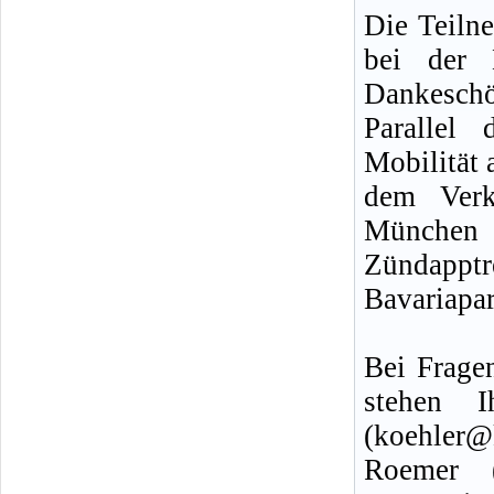
Die Teiln
bei der 
Dankeschön
Parallel 
Mobilität
dem Verk
München 
Zündappt
Bavariapa
Bei Frage
stehen 
(koehler@
Roemer (