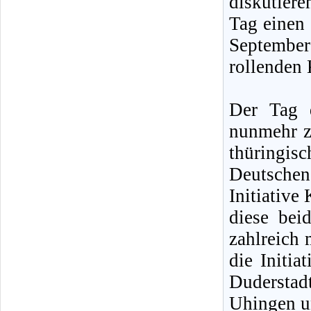
diskutiere
Tag einen
Septembe
rollenden 
Der Tag 
nunmehr z
thüringisc
Deutsche
Initiative
diese bei
zahlreich
die Initia
Dudersta
Uhingen u