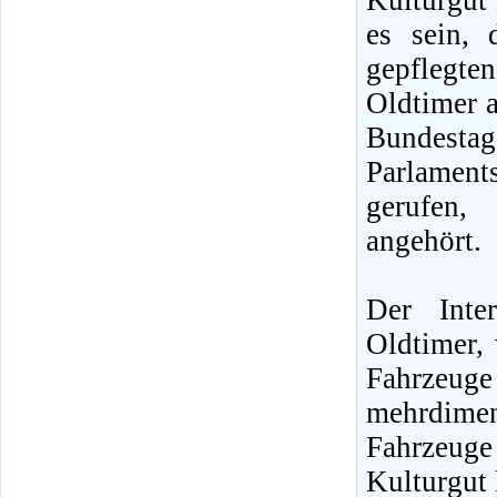
Kulturgut 
es sein, 
gepflegte
Oldtimer a
Bundestag
Parlamen
gerufen,
angehört.
Der Inte
Oldtimer, 
Fahrzeug
mehrdime
Fahrzeuge
Kulturgut 