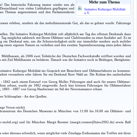
Mehr zum Thema
en! Das historische Fahrzeug immer wieder neu als
 in Deutschland von vielen Liebhabern gepflegten und
Initiative Kulturgut Mobilität
 dieses Themas angenommen und den Parlamentskreis
e.V.
 Museen erleben, sondern als das mehrdimensionale Gut, als das es gebaut wurde. Fahrzeuge
ellen. Die Initiative Kulturgut Mobilität ruft alljährlich am Tag des offenen Denkmals dazu
 Tag möglichst zahlreich mit Ihrem Oldtimer und Clubfreunden zu einer Ausfahrt auf. Es ist
 Tag ein Denkmal sein, um die Schutzwürdigkeit nicht nur immobiler sondern auch mobiler
m Tag einen eigenen Namen zu verleihen und den zweiten Septembersonntag eines jeden Jahres
n Mühlhausen, als 2006 zwei Teilstücke der Deutschen Fachwerkstraße eröffnet wurden und
ch mit Ziel Mühlhausen zu befahren. Danach war die Initiative noch in Büdingen, Bietigheim-
 Initiative Kulturgut Mobilität ins Gespräch mit Besuchern und Oldtimerfahrern zu kommen.
heit verzaubern oder fahren Sie ein Denkmal Ihrer Wahl an. Die Kulisse des zauberhaften
7 - 1842 nach einem Entwurf von Georg Moller. Führungen sind auch für unsere Oldtimer-
esdom erbaut, wurde sie 1862 eingeweiht. Auch hier können Führungen für Oldtimerfahrer
t, 1883 - 1887 von Georg-Hauberisser im Stil der Neorenaissance erbaut.
er Schlossplatz - An den Quellen.
ge Vorrat reicht).
erkehrszentrum des Deutschen Museums in München von 11:00 bis 16:00 ein Oldtimer- und
tur-mobil.org) und für München Margit Roemer (margit.roemer@bmw2002.de) sowie Ralf
Es wäre überaus erfreulich, wenn möglichst viele Zündapp-Enthusiasten das Treffen mit ihren