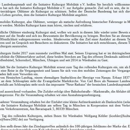
e Landeshauptstadt und die Initiative Kulturgut Mobilität e.V. heißen Sie herzlich willkomm
en hat sich die Initiative Kulturgut Mobilität e.V. zur Aufgabe gemacht. Ziel soll es sein, die
 vierrädrigen Oldtimer als Kulturgut zu schützen. Selbst der Deutsche Bundestag hat sich
s Leben gerufen, dem die Initiative Kulturgut Mobilität angehört.
 mobiles Kulturgut, also Oldtimer, weniger als statische Aufreihung historischer Fahrzeuge in
t werden. Mobiles Kulturgut kann man hören, riechen und erfahren.
dliche Oldtimer eindeutig Kulturgut sind, wollen wir auch in diesem Jahr wieder unter Beweis st
timer auf die Straße und sich ins Bewusstsein der Bevölkerung zu bringen. Brechen Sie an diesem
 Öffentlichkeit wahrgenommen werden. Idealerweise sollte das Ziel einer Ausfahrt an diesem
ren und im Gespräch mit Besuchern zu diskutieren. Die Initiative hat sich entschlossen, diese
lturguts auszurufen.
ulturguts findet 2017 zum nunmehr zwölften Mal statt. Seinen Ursprung hat er im thüringische
Mobilität die Oldtimerfahrer aufrief, diese beiden Strecken am Tag des offenen Denkmals zahlrei
olfenbüttel, Schorndorf, München, Uhingen und seit 2014 in Wiesbaden zu Gast.
dt Sie die Initiative Kulturgut Mobilität erneut zum Tag des rollenden Kulturguts ein, um als
eine Reise in die Vergangenheit und lassen Sie sich von den mobilen Zeitzeugen der Vergangen
aden lädt zum Verweilen ein.
t vom Hessischen Landtag, einem ehemaligen Stadtschloss der Herzöge von Nassau. Erbaut 183
s an dem Schlossplatz steht die Evangelische Marktkirche. Von Carl Boos als Nassauer Land
nfalls am Schlossplatz steht noch das imposante "Neue Rathaus" der hessischen Landeshauptstad
ind ausreichend vorhanden. Die Zufahrt erfolgt über Bahnhofstraße - Marktstraße, die Abfahrt üb
gängerzone. Für die Veranstaltung erhalten wir eine Ausnahmegenehmigung.
adener Veranstaltung erhalten bei der Einfahrt eine kleine Aufmerksamkeit als Dankeschön (solan
tet die Initiative Kulturgut Mobilität am selben Tag in München in Kooperation mit dem V
gtem Verkehrszentrum, Am Bavariapark 5, 80339 München.
 Tag des rollenden Kulturguts, stehen Ihnen für Wiesbaden Wolfgang Köhler (koehler@kul
ier@bmw2002.de) zur Verfügung.
hen stellt dieses Jahr das Zündapptreffen anlässlich des 100-jährigen Jubiläums der Marke dar. 
 dieser zwischenzeitlich zum Kult erhobenen Marke bereichern würden.