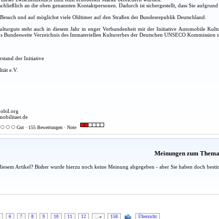
schließlich an die oben genannten Kontaktpersonen. Dadurch ist sichergestellt, dass Sie aufgrun
 Besuch und auf möglichst viele Oldtimer auf den Straßen der Bundesrepublik Deutschland.
lturguts steht auch in diesem Jahr in enger Verbundenheit mit der Initiative Automobile Kult
ns Bundesweite Verzeichnis des Immateriellen Kulturerbes der Deutschen UNSECO Kommission un
rstand der Initiative
ität e.V.
obil.org
mobilitaet.de
Gut · 155 Bewertungen · Note
Meinungen zum Them
diesem Artikel? Bisher wurde hierzu noch keine Meinung abgegeben - aber Sie haben doch besti
6
7
8
9
10
11
12
…
158
Übersicht