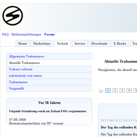
FAQ
·
Reifenempfehlungen
·
Forum
Home
Nachrichten
Technik
Service
Downloads
E-Books
Tra
Allgemeine Trabantnews
Aktuelle Trabantn
Aktuelle Trabantnews
Trabant weltweit
Neuigkeiten, die aktuell s
trabitechnik.com intern
Trabantszene
Vorgestellt
1
2
3
4
5
Vor 58 Jahren
Folgende Veränderung wurde am Trabant P 601 vorgenommen:
07.08.1968:
2017-08-16 11:58:54 Ge
Bremstrommelschlitze um 90° versetzt
Der Tag des rollenden K
Der Tag des rollenden Ku