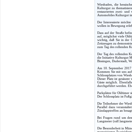
Wiesbaden, die hessisch
Kulturgut zu thematisier
restaurierten zwei- und
Automobiles Kulturgut in
Der Interessierte möchte
wollen in Bewegung erleb
Dass auf der Straße befin
auf, möglichst viele Old
wichtig, daß Sie in der
Zeitzeugen zu demonstrie
zum Tag des rollenden Ku
Der Tag des rollenden K
die Initiative Kulturgut 
Bissingen, Duderstadt, W
Am 10. September 2017 lä
Kommen Sie mit uns auf 
Schlossplatzes von Wiesb
Dieser Platz ist gesäum
Gäste möglich. Ebenfall
durchgeführt werden. Ebe
Parkplätze für Oldtimer s
Der Schlossplatz ist Fuß
Die Teilnehmer der Wiesb
Parallel dazu veranstal
Zündapptreffen an besa
Bei Fragen rund um den
Langmeier (ralf.langme
Die Besonderheit in Münc
motorisierten Zweirädern