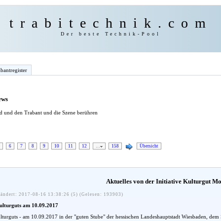
trabitechnik.com
Der beste Technik-Pool
bantregister
ews
ind und den Trabant und die Szene berühren
6
7
8
9
10
11
12
…
158
Übersicht
Aktuelles von der Initiative Kulturgut Mob
ändert: 2017-08-16 13:38:26 (5) (Gelesen: 193903)
ulturguts am 10.09.2017
lturguts - am 10.09.2017 in der "guten Stube" der hessischen Landeshauptstadt Wiesbaden, dem 