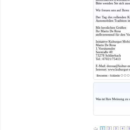
Bitte wenden Sie sich aus
Wir freuen uns auf Ihren
Der Tag des rollenden Ku
Automobilen Tradition i
Mit herzlichen Grüßen
Ihr Mario De Rosa
stellvertretend für den Vo
Initiative Kulturgut Mobil
Mario De Rosa
1.Vorsitzender
Seestraße 40
73278 Schlierbach
Tel.: 07021/75413
E-Mail: derosa@kultur-m
Internet: www.kulturgut-
Bewerten - Schlecht
Was ist Ihre Meinung zu 
1
2
3
4
5