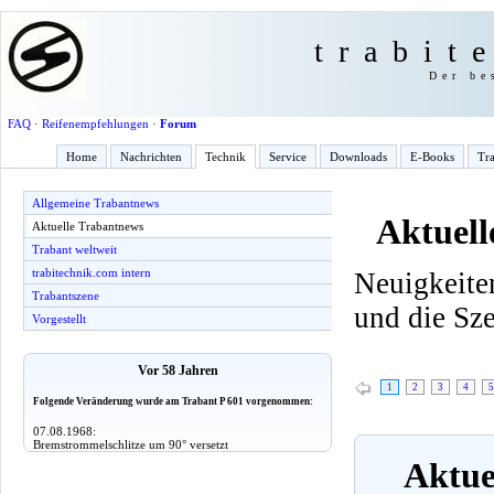
trabit
Der be
FAQ
·
Reifenempfehlungen
·
Forum
Home
Nachrichten
Technik
Service
Downloads
E-Books
Tra
Allgemeine Trabantnews
Aktuell
Aktuelle Trabantnews
Trabant weltweit
trabitechnik.com intern
Neuigkeite
Trabantszene
und die Sz
Vorgestellt
Vor 58 Jahren
1
2
3
4
5
Folgende Veränderung wurde am Trabant P 601 vorgenommen:
07.08.1968:
Bremstrommelschlitze um 90° versetzt
Aktuel