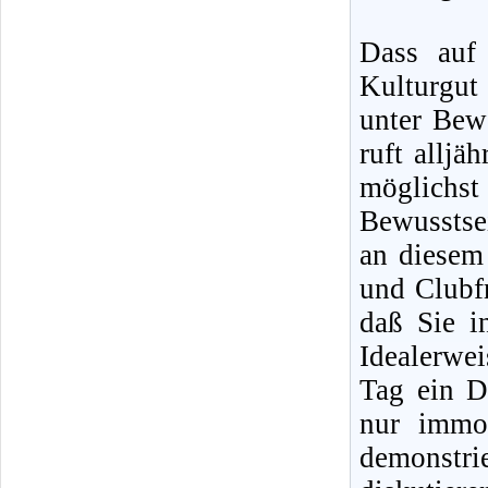
Dass auf 
Kulturgut
unter Bewe
ruft alljä
möglichst
Bewusstse
an diesem
und Clubfr
daß Sie i
Idealerwe
Tag ein D
nur immo
demonstr