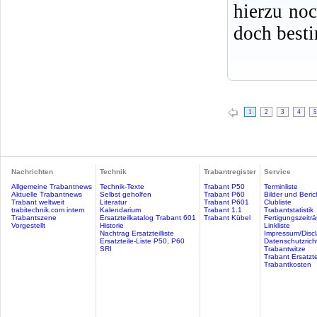
hierzu no
doch best
1
2
3
4
5
Nachrichten
Technik
Trabantregister
Service
Allgemeine Trabantnews
Technik-Texte
Trabant P50
Terminliste
Aktuelle Trabantnews
Selbst geholfen
Trabant P60
Bilder und Beric
Trabant weltweit
Literatur
Trabant P601
Clubliste
trabitechnik.com intern
Kalendarium
Trabant 1.1
Trabantstatistik
Trabantszene
Ersatzteilkatalog Trabant 601
Trabant Kübel
Fertigungszeitr
Vorgestellt
Historie
Linkliste
Nachtrag Ersatzteilliste
Impressum/Discl
Ersatzteile-Liste P50, P60
Datenschutzricht
SRI
Trabantwitze
Trabant Ersatzte
Trabantkosten