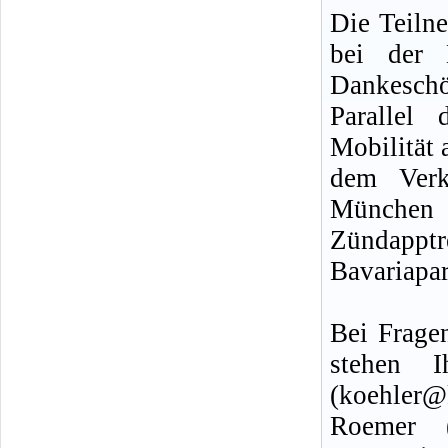
Die Teiln
bei der 
Dankeschön
Parallel 
Mobilität
dem Verk
München 
Zündappt
Bavariapa
Bei Frage
stehen 
(koehler@
Roemer (