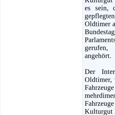
Kulturgut 
es sein, 
gepflegte
Oldtimer a
Bundestag
Parlamen
gerufen,
angehört.
Der Inte
Oldtimer, 
Fahrzeug
mehrdime
Fahrzeuge
Kulturgut 