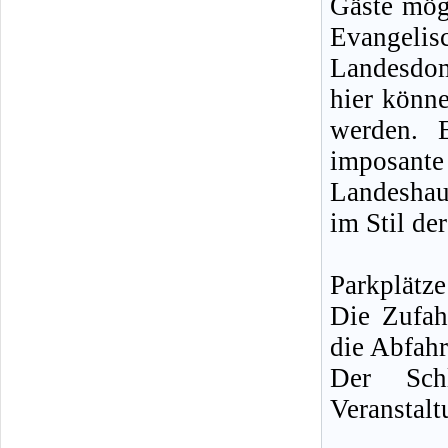
Gäste mögl
Evangelis
Landesdom
hier könn
werden. 
imposan
Landeshau
im Stil de
Parkplätz
Die Zufah
die Abfahr
Der Schl
Veranstal