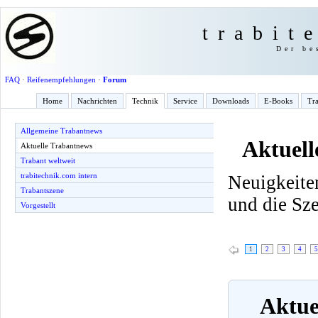
trabit
Der be
FAQ
·
Reifenempfehlungen
·
Forum
Home
Nachrichten
Technik
Service
Downloads
E-Books
Tra
Allgemeine Trabantnews
Aktuell
Aktuelle Trabantnews
Trabant weltweit
trabitechnik.com intern
Neuigkeite
Trabantszene
und die Sz
Vorgestellt
1
2
3
4
5
Aktuel