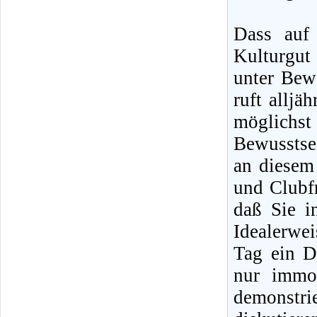
Dass auf 
Kulturgut
unter Bewe
ruft alljä
möglichst
Bewusstse
an diesem
und Clubfr
daß Sie i
Idealerwe
Tag ein D
nur immo
demonstr