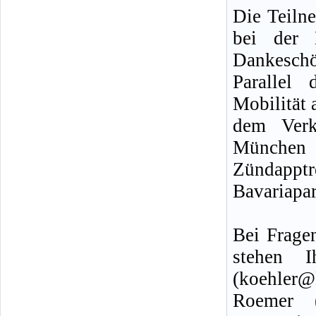
Die Teiln
bei der 
Dankeschön
Parallel 
Mobilität
dem Verk
München 
Zündappt
Bavariapa
Bei Frage
stehen 
(koehler@
Roemer (