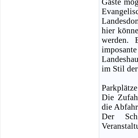
Gäste mögl
Evangelis
Landesdom
hier könn
werden. 
imposan
Landeshau
im Stil de
Parkplätz
Die Zufah
die Abfahr
Der Schl
Veranstal