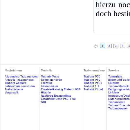
hierzu no
doch best
1
2
3
4
5
Nachrichten
Technik
Trabantregister
Service
Allgemeine Trabantnews
Technik-Texte
Trabant P50
Terminliste
Aktuelle Trabantnews
Selbst geholfen
Trabant P60
Bilder und Beric
Trabant weltweit
Literatur
Trabant P601
Clubliste
trabitechnik.com intern
Kalendarium
Trabant 1.1
Trabantstatistik
Trabantszene
Ersatzteilkatalog Trabant 601
Trabant Kübel
Fertigungszeitr
Vorgestellt
Historie
Linkliste
Nachtrag Ersatzteilliste
Impressum/Discl
Ersatzteile-Liste P50, P60
Datenschutzricht
SRI
Trabantwitze
Trabant Ersatzte
Trabantkosten