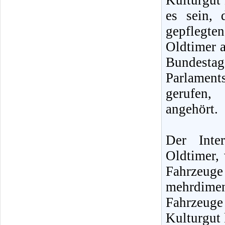
Kulturgut 
es sein, 
gepflegte
Oldtimer a
Bundestag
Parlamen
gerufen,
angehört.
Der Inte
Oldtimer, 
Fahrzeug
mehrdime
Fahrzeuge
Kulturgut 