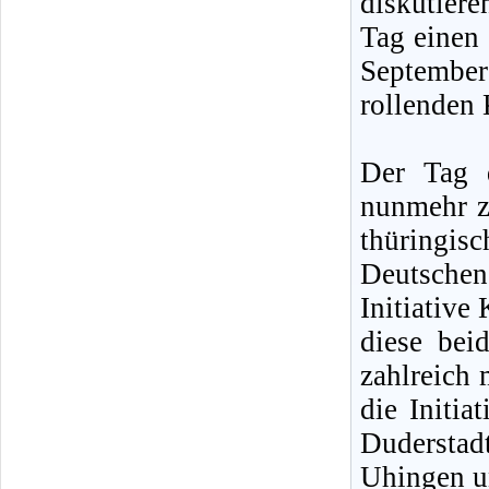
diskutiere
Tag einen
Septembe
rollenden 
Der Tag 
nunmehr z
thüringisc
Deutsche
Initiative
diese bei
zahlreich
die Initia
Dudersta
Uhingen u