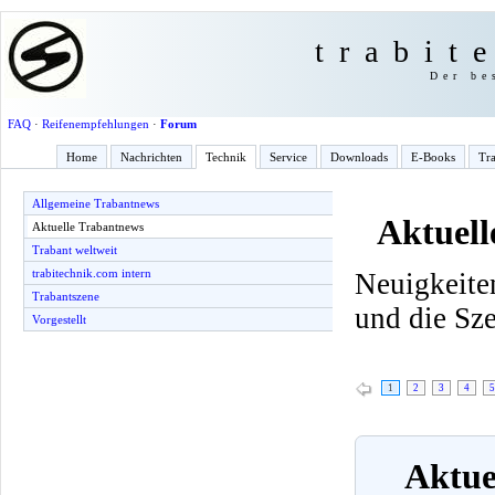
trabit
Der be
FAQ
·
Reifenempfehlungen
·
Forum
Home
Nachrichten
Technik
Service
Downloads
E-Books
Tra
Allgemeine Trabantnews
Aktuell
Aktuelle Trabantnews
Trabant weltweit
trabitechnik.com intern
Neuigkeite
Trabantszene
und die Sz
Vorgestellt
1
2
3
4
5
Aktuel