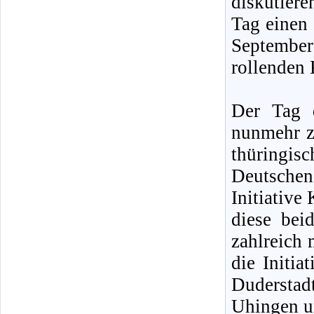
diskutiere
Tag einen
Septembe
rollenden 
Der Tag 
nunmehr z
thüringisc
Deutsche
Initiative
diese bei
zahlreich
die Initia
Dudersta
Uhingen u