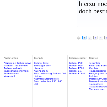
hierzu no
doch best
1
2
3
4
5
Nachrichten
Technik
Trabantregister
Service
Allgemeine Trabantnews
Technik-Texte
Trabant P50
Terminliste
Aktuelle Trabantnews
Selbst geholfen
Trabant P60
Bilder und Beric
Trabant weltweit
Literatur
Trabant P601
Clubliste
trabitechnik.com intern
Kalendarium
Trabant 1.1
Trabantstatistik
Trabantszene
Ersatzteilkatalog Trabant 601
Trabant Kübel
Fertigungszeitr
Vorgestellt
Historie
Linkliste
Nachtrag Ersatzteilliste
Impressum/Discl
Ersatzteile-Liste P50, P60
Datenschutzricht
SRI
Trabantwitze
Trabant Ersatzte
Trabantkosten