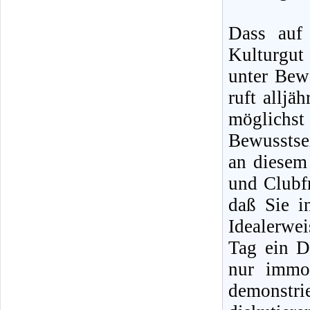
Dass auf 
Kulturgut
unter Bewe
ruft alljä
möglichst
Bewusstse
an diesem
und Clubfr
daß Sie i
Idealerwe
Tag ein D
nur immo
demonstr