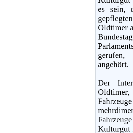
Kulturgut 
es sein, 
gepflegte
Oldtimer a
Bundestag
Parlamen
gerufen,
angehört.
Der Inte
Oldtimer, 
Fahrzeug
mehrdime
Fahrzeuge
Kulturgut 