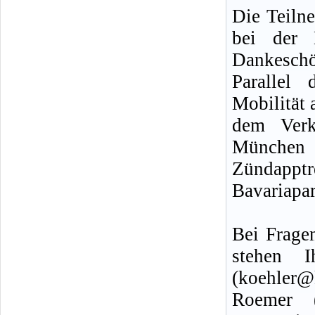
Die Teiln
bei der 
Dankeschön
Parallel 
Mobilität
dem Verk
München 
Zündappt
Bavariapa
Bei Frage
stehen 
(koehler@
Roemer (