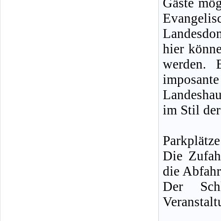
Gäste mögl
Evangelis
Landesdom
hier könn
werden. 
imposan
Landeshau
im Stil de
Parkplätz
Die Zufah
die Abfahr
Der Schl
Veranstal