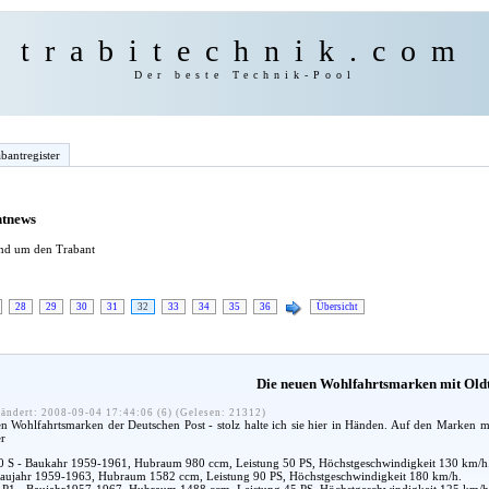
trabitechnik.com
Der beste Technik-Pool
bantregister
ntnews
und um den Trabant
28
29
30
31
32
33
34
35
36
Übersicht
Die neuen Wohlfahrtsmarken mit Old
ändert: 2008-09-04 17:44:06 (6) (Gelesen: 21312)
en Wohlfahrtsmarken der Deutschen Post - stolz halte ich sie hier in Händen. Auf den Marken
er
 S - Baukahr 1959-1961, Hubraum 980 ccm, Leistung 50 PS, Höchstgeschwindigkeit 130 km/h
aujahr 1959-1963, Hubraum 1582 ccm, Leistung 90 PS, Höchstgeschwindigkeit 180 km/h.