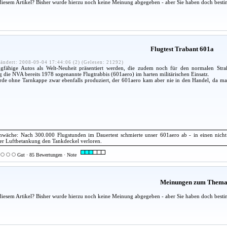
diesem Artikel? Bisher wurde hierzu noch keine Meinung abgegeben - aber Sie haben doch besti
Flugtest Trabant 601a
ändert: 2008-09-04 17:44:06 (2) (Gelesen: 21292)
gfähige Autos als Welt-Neuheit präsentiert werden, die zudem noch für den normalen Stra
g die NVA bereits 1978 sogenannte Flugtrabbis (601aero) im harten militärischen Einsatz.
rde ohne Tarnkappe zwar ebenfalls produziert, der 601aero kam aber nie in den Handel, da ma
chwäche: Nach 300.000 Flugstunden im Dauertest schmierte unser 601aero ab - in einen nicht 
ner Luftbetankung den Tankdeckel verloren.
Gut · 85 Bewertungen · Note
Meinungen zum Them
diesem Artikel? Bisher wurde hierzu noch keine Meinung abgegeben - aber Sie haben doch besti