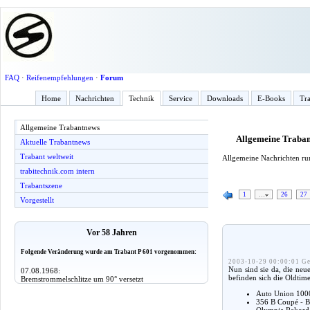
FAQ
·
Reifenempfehlungen
·
Forum
Home
Nachrichten
Technik
Service
Downloads
E-Books
Tra
Allgemeine Trabantnews
Allgemeine Traba
Aktuelle Trabantnews
Trabant weltweit
Allgemeine Nachrichten r
trabitechnik.com intern
Trabantszene
1
…
26
27
Vorgestellt
Vor 58 Jahren
Folgende Veränderung wurde am Trabant P 601 vorgenommen:
2003-10-29 00:00:01 Ge
Nun sind sie da, die neu
07.08.1968:
befinden sich die Oldtim
Bremstrommelschlitze um 90° versetzt
Auto Union 1000
356 B Coupé - B