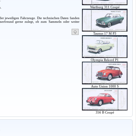
.
Wartburg 311 Coupé
.
 der jeweiligen Fahrzeuge. Die technischen Daten fanden
timerfreund gerne zulegt, ob zum Sammeln oder weiter
Taunus 17 M P3
Olympia Rekord P1
Auto Union 1000 S
356 B Coupé
a