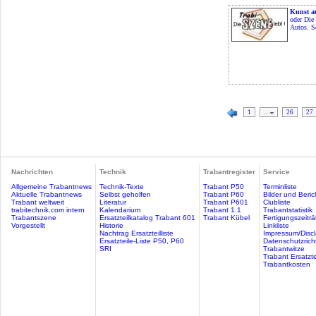
Kunst a
oder Die
Autos. Se
1
…
26
27
Nachrichten
Technik
Trabantregister
Service
Allgemeine Trabantnews
Technik-Texte
Trabant P50
Terminliste
Aktuelle Trabantnews
Selbst geholfen
Trabant P60
Bilder und Beric
Trabant weltweit
Literatur
Trabant P601
Clubliste
trabitechnik.com intern
Kalendarium
Trabant 1.1
Trabantstatistik
Trabantszene
Ersatzteilkatalog Trabant 601
Trabant Kübel
Fertigungszeitr
Vorgestellt
Historie
Linkliste
Nachtrag Ersatzteilliste
Impressum/Discl
Ersatzteile-Liste P50, P60
Datenschutzricht
SRI
Trabantwitze
Trabant Ersatzte
Trabantkosten