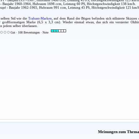
P1 - Baujahr1957-1967, Hubraum 1488 ccm, Leistung 45 PS, Höchstgeschwindigkeit 125 km/h
- Baujahr 1960-1964, Hubraum 1698 ccm, Leistung 60 PS, Höchstgeschwindigkeit 138 km/h.
upé - Baujahr 1962-1965, Hubraum 991 ccm, Leistung 45 PS, Höchstgeschwindigkeit 125 km/h
selben Stil wie die
Trabant-Marken
, auf dem Rand der Bögen befinden sich stilisierte Skizzen
r großformatigen Marke (6,5 x 3,3 cm). Wieder einmal etwas, das sich ein versierter Old
in jedem selber überlassen.
Gut · 108 Bewertungen · Note
Meinungen zum Them