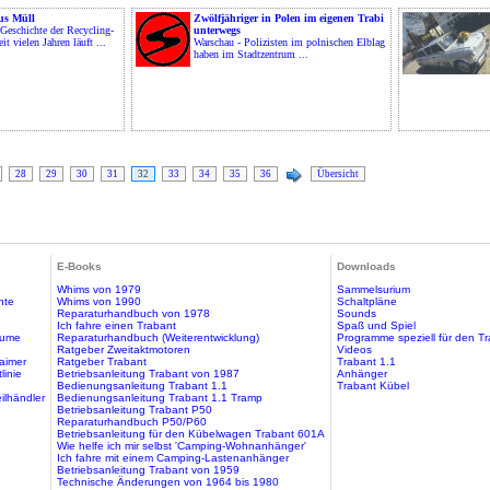
us Müll
Zwölfjähriger in Polen im eigenen Trabi
 Geschichte der Recycling-
unterwegs
it vielen Jahren läuft ...
Warschau - Polizisten im polnischen Elblag
haben im Stadtzentrum ...
28
29
30
31
32
33
34
35
36
Übersicht
E-Books
Downloads
Whims von 1979
Sammelsurium
hte
Whims von 1990
Schaltpläne
Reparaturhandbuch von 1978
Sounds
Ich fahre einen Trabant
Spaß und Spiel
äume
Reparaturhandbuch (Weiterentwicklung)
Programme speziell für den T
Ratgeber Zweitaktmotoren
Videos
aimer
Ratgeber Trabant
Trabant 1.1
linie
Betriebsanleitung Trabant von 1987
Anhänger
Bedienungsanleitung Trabant 1.1
Trabant Kübel
ilhändler
Bedienungsanleitung Trabant 1.1 Tramp
Betriebsanleitung Trabant P50
Reparaturhandbuch P50/P60
Betriebsanleitung für den Kübelwagen Trabant 601A
Wie helfe ich mir selbst 'Camping-Wohnanhänger'
Ich fahre mit einem Camping-Lastenanhänger
Betriebsanleitung Trabant von 1959
Technische Änderungen von 1964 bis 1980