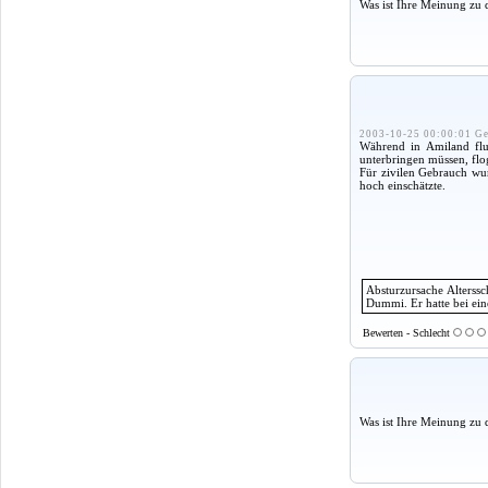
Was ist Ihre Meinung zu 
2003-10-25 00:00:01 Ge
Während in Amiland flu
unterbringen müssen, flo
Für zivilen Gebrauch wu
hoch einschätzte.
Absturzursache Alterss
Dummi. Er hatte bei ei
Bewerten - Schlecht
Was ist Ihre Meinung zu 