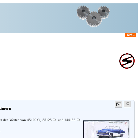
timern
 mit den Werten von 45+20 Ct, 55+25 Ct. und 144+56 Ct.
.