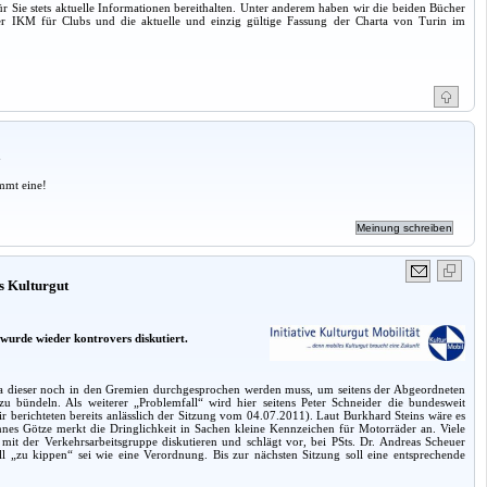
r Sie stets aktuelle Informationen bereithalten. Unter anderem haben wir die beiden Bücher
er IKM für Clubs und die aktuelle und einzig gültige Fassung der Charta von Turin im
a
mmt eine!
s Kulturgut
 wurde wieder kontrovers diskutiert.
da dieser noch in den Gremien durchgesprochen werden muss, um seitens der Abgeordneten
bündeln. Als weiterer „Problemfall“ wird hier seitens Peter Schneider die bundesweit
berichteten bereits anlässlich der Sitzung vom 04.07.2011). Laut Burkhard Steins wäre es
nes Götze merkt die Dringlichkeit in Sachen kleine Kennzeichen für Motorräder an. Viele
t der Verkehrsarbeitsgruppe diskutieren und schlägt vor, bei PSts. Dr. Andreas Scheuer
ll „zu kippen“ sei wie eine Verordnung. Bis zur nächsten Sitzung soll eine entsprechende