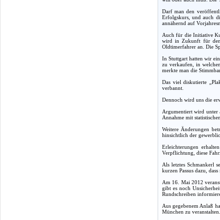
Darf man den veröffentl
Erfolgskurs, und auch d
annähernd auf Vorjahres
Auch für die Initiative 
wird in Zukunft für den
Oldtimerfahrer an. Die Sp
In Stuttgart hatten wir e
zu verkaufen, in welchem
merkte man die Stimmband
Das viel diskutierte „Pl
verbannt.
Dennoch wird uns die erw
Argumentiert wird unter 
Annahme mit statistischem
Weitere Änderungen betr
hinsichtlich der gewerbl
Erleichterungen erhalte
Verpflichtung, diese Fah
Als letztes Schmankerl s
kurzen Passus dazu, das
Am 16. Mai 2012 veransta
gibt es noch Unsicherhei
Rundschreiben informiere
Aus gegebenem Anlaß habe
München zu veranstalten.