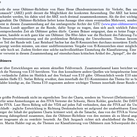
e
rde die neue Oldtimer-Richtlinie von Hans Hesse (Bundesministerium für Verkehr, Bau und
austausch“ (AKE) prüft derzeit die Möglichkeit der konkreten Anwendung. Der AKE hat keine
bschiedet werden, bis dahin wird der AKE noch dreimal zusammenkommen. Als die drei wichtigst
nalität. Die Oldtimer-Richtlinie liefert keine Aussage über einen eventuellen Mehrwert, sonde
weist in diesem Zusammenhang auf das umfangreiche Archiv der GTÜ (
www.gtue-oldtimerservi
Thomas Lundt appelliert an die Runde, dafür Sorge zu tragen, dass sich auch wirklich Fahr
entsprechenden Zeit als Oldtimer gelten dürfe. Carsten Bräuer entgegnet, dass es keine Frage 
t seien, handele es sich ganz klar um Oldtimer. Die 80er-Jahre war die Hochzeit des Fahrzeu
ine Steuersubventionierung und die problemlose Befahrung der Umweltzonen. Thomas Jarzom
r Teil der Runde teilt: Laut Reinhard Sachse hat das H-Kennzeichen durchaus monetären Einfluss.
gezeigt werden müssten, um einer undifferenzierten Vergabe von H-Kennzeichen einer möglich
 sehr hoch sei. Zudem fördert eine solche nachvollziehbare Einstufung die Klassifizierung. 
r verweist in diesem Zusammenhang auf einendurchaus kritischen Artikel des „Spiegel“, der die Se
ldtimern
et über Entwicklungen aus seinem aktuellen Feldversuch. Zusammenfassend kann berichtet we
rch die Nutzung von E10 herrühren. Von ihm konsultierte andere Quellen wie beispielsweise Inter
n verlässliche Zahlen im Hinblick auf den Verkauf von E10 gäbe. Offensichtlich werde E10 näm
äulen fließe E5. Stefan Röhrig erwähnt, dass innerhalb der EU-Kommission das Thema für so brisa
 Halder kündigt an, das Thema E10 zugunsten anderer wichtiger Themen innerhalb dieser Runde ru
e größte Problematik nicht im eigentlichen Text der Charta, sondern im Vorwort (Definitionen
ierfür seine Anmerkungen an den FIVA Vertreter der Schweiz, Herrn Kohler, geschickt. Der DAV
er FIVA. Laut Herrn Röhrig will der VDA auf jeden Fall verhindern, dass die FIVA auf die Une
chließt - jegliche Entwicklung in Richtung Denkmalschutz sei aufgrund der unabsehbaren Einsc
iger der Inhalt der geplanten Charta kritisiert wird, als die Tatsache, dass von der FIVA in 
mmung dahingehend zusammen, dass die Oldtimer-Richtlinie von den meisten als zu liberal ang
er insgesamt als zu restriktiv beurteilt. An Dirk Jurgasch richtet sich abschließend die Bitt
fern. Martin Halder regt an, die Themen zur Klassifizierung von Oldtimern zum Schwerpunkt der