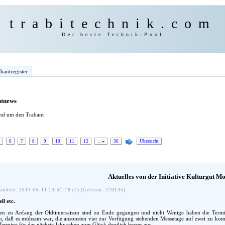
trabitechnik.com
Der beste Technik-Pool
bantregister
ntnews
und um den Trabant
6
7
8
9
10
11
12
…
36
Übersicht
Aktuelles von der Initiative Kulturgut Mob
ändert: 2014-06-11 14:51:16 (2) (Gelesen: 220145)
ll etc.
en zu Anfang der Oldtimersaison sind zu Ende gegangen und nicht Wenige haben die Termi
n, daß es mühsam war, die ansonsten vier zur Verfügung stehenden Messetage auf zwei zu ko
Termine für das nächste Jahr sehen zum Glück deutlich besser aus.