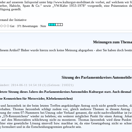
der auf unserem Infoportal unter http://www.kulturgut-mobilitaet.de vorbei, auf welchem wir fü
erber, Habicht, Spatz & Co.“ sowie „VW-Käfer 1953-1978“ vorgestellt, eine Präsentation d
ügung gestellt.
rstand der Initiative
Gut · 371 Bewertungen · Note
Meinungen zum Them
diesem Artikel? Bisher wurde hierzu noch keine Meinung abgegeben - aber Sie haben doch besti
Sitzung des Parlamentskreises Automobile
ändert: 2014-06-11 14:54:10 (1) (Gelesen: 210321)
etzte Sitzung dieses Jahres des Parlamentskreises Automobiles Kulturgut statt. Auch diesmal
ine Kennzeichen für Motorräder, Klebekennzeichen)
nd Jarzombek ist der beim letzten Treffen angekündigte Antrag noch nicht gestellt worden, 
rhalten. Thomas Jarzombek schlägt zudem vor, gleich mehrere Themen in diesem Antrag zu 
ung der roten 07-Nummern bei Umzug oder Verkauf genannt, die nicht nachvollziehbar ist (wir 
es „US-Kennzeichens“ wieder zu beleben; ein weiterer möglicher Punkt für einen Antrag. Johan
 auf den Motorrädern schlichtweg nicht zu montieren. Thomas Jarzombek wird diese Punkte mi
hier eine gesetzliche Lösung sinnvoll bzw. machbar ist, da eine Gesetzgebung nicht so schne
 formuliert und in die Entscheidungsgremien gebracht sein.