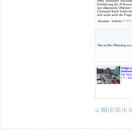
Peter Schneider bericht
Einführung des H-Kennzei
nur allgemeine Oldtimer
Christoph Karle befürch
sich somit auch die Frage
Bewerten - Schlecht
Was ist Ihre Meinung zu 
Flagge g
Denkmal
Die Initi
e.V., lu
...
1
2
3
4
5