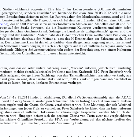
 Stadtentwicklung) vorgestellt. Eine hierfür ins Leben gerufene „Oldtimer-Kommission
 gesetzgebende, sondern ausschließlich beratende Funktion. Am 20.03.2012 soll die neue
en Entscheidungskriterien gelten das Fahrzeugalter, der Mindesterhaltungszustand und die
rn beantwortet lediglich die Frage, ob es sich bei dem zu prüfenden KFZ um einen Oldtimer
ce.de
), das 48.000 Nachweise zu unterschiedlichsten Marken und Modellen enthält und für
zeuge auf der Straße bewegen, die die Bezeichnung Kulturgut verdienen und nicht jeder
des persönlichen Geschmacks sei. Solange die Bausätze als „zeitgenössisch“ gelten und die
g-Tunings und der Umbauten. Zudem habe das H-Kennzeichen keine wertbildende Funktion, es
bek ist jedoch durchaus der Meinung, dass das H-Kennzeichen ein Fahrzeug adelt. Eine
 Der Teilnehmerkreis ist sich einig darüber, dass die geplante Regelung sehr offen ist und
en Schwemme vorzubeugen, die sich auch negativ auf die öffentliche Akzeptanz auswirken
Eine drohende Oldtimer-Schwemme widerspricht zudem der Berechtigung, von einem Kulturgut
nsibilität der Öffentlichkeit für dieses Thema unterstreicht.
rden, dass das ein oder andere Fahrzeug zwar „Macken“ aufweist, jedoch nicht eindeutig
netforen melden ebenfalls keinerlei Probleme mit dem Kraftstoff E10. Peter Steinfurth wirft
lich aufgrund der geringen Nachfrage von den Tankstellenpächtern gar nicht verkauft, aus
nt gehalten wird, dass darüber diskutiert wird, E10 als zukünftigen Standard-Kraftstoff in
hen zu lassen, bis neue, konkrete Erkenntnisse vorliegen.
). Vom 17.-19.11.2011 findet in Washington, DC, die FIVA General-Assembly statt; der ADAC
C wird lt. Georg Sewe in Washington teilnehmen. Stefan Röhrig berichtet von einem Treffen
sco zugeht und die Charta als Gesetz verabschiedet wird. Eine Meinung, der sich Winfried
hränkungen um jeden Preis zu vermeiden. Peter Steinfurth berichtet, dass im Internetforum
Vorwegnahme einer öffentlichen Diskussion Einschränkungen besprochen werden. Martin Halder
esehen wird. Hingegen befasst sich die geplante Charta von Turin zwar mit vergleichbaren
e, das nächste öffentliche Protokoll der FIVA zur Vorbereitung auf das nächste Treffen des
 nächsten Sitzung zu machen, was breite Zustimmung findet.