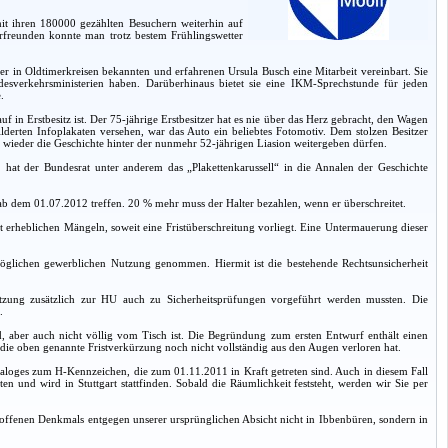
mit ihren 180000 gezählten Besuchern weiterhin auf
rfreunden konnte man trotz bestem Frühlingswetter
der in Oldtimerkreisen bekannten und erfahrenen Ursula Busch eine Mitarbeit vereinbart. Sie
sverkehrsministerien haben. Darüberhinaus bietet sie eine IKM-Sprechstunde für jeden
.
 in Erstbesitz ist. Der 75-jährige Erstbesitzer hat es nie über das Herz gebracht, den Wagen
derten Infoplakaten versehen, war das Auto ein beliebtes Fotomotiv. Dem stolzen Besitzer
wieder die Geschichte hinter der nunmehr 52-jährigen Liasion weitergeben dürfen.
3. hat der Bundesrat unter anderem das „Plakettenkarussell“ in die Annalen der Geschichte
b dem 01.07.2012 treffen. 20 % mehr muss der Halter bezahlen, wenn er überschreitet.
erheblichen Mängeln, soweit eine Fristüberschreitung vorliegt. Eine Untermauerung dieser
öglichen gewerblichen Nutzung genommen. Hiermit ist die bestehende Rechtsunsicherheit
utzung zusätzlich zur HU auch zu Sicherheitsprüfungen vorgeführt werden mussten. Die
.
ird, aber auch nicht völlig vom Tisch ist. Die Begründung zum ersten Entwurf enthält einen
e oben genannte Fristverkürzung noch nicht vollständig aus den Augen verloren hat.
taloges zum H-Kennzeichen, die zum 01.11.2011 in Kraft getreten sind. Auch in diesem Fall
und wird in Stuttgart stattfinden. Sobald die Räumlichkeit feststeht, werden wir Sie per
offenen Denkmals entgegen unserer ursprünglichen Absicht nicht in Ibbenbüren, sondern in