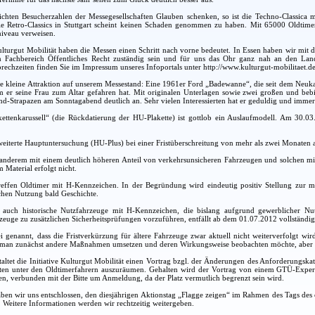
ichten Besucherzahlen der Messegesellschaften Glauben schenken, so ist die Techno-Classica 
ie Retro-Classics in Stuttgart scheint keinen Schaden genommen zu haben. Mit 65000 Oldtime
niveau verweisen.
Kulturgut Mobilität haben die Messen einen Schritt nach vorne bedeutet. In Essen haben wir mit 
 Fachbereich Öffentliches Recht zuständig sein und für uns das Ohr ganz nah an den Lande
rechzeiten finden Sie im Impressum unseres Infoportals unter http://www.kulturgut-mobilitaet.de
ine kleine Attraktion auf unserem Messestand: Eine 1961er Ford „Badewanne“, die seit dem Neukauf
 er seine Frau zum Altar gefahren hat. Mit originalen Unterlagen sowie zwei großen und bebil
-Strapazen am Sonntagabend deutlich an. Sehr vielen Interessierten hat er geduldig und immer 
akettenkarussell“ (die Rückdatierung der HU-Plakette) ist gottlob ein Auslaufmodell. Am 30.0
eiterte Hauptuntersuchung (HU-Plus) bei einer Fristüberschreitung von mehr als zwei Monaten a
anderem mit einem deutlich höheren Anteil von verkehrsunsicheren Fahrzeugen und solchen mit 
 Material erfolgt nicht.
effen Oldtimer mit H-Kennzeichen. In der Begründung wird eindeutig positiv Stellung zur m
ichen Nutzung bald Geschichte.
n auch historische Nutzfahrzeuge mit H-Kennzeichen, die bislang aufgrund gewerblicher N
rzeuge zu zusätzlichen Sicherheitsprüfungen vorzuführen, entfällt ab dem 01.07.2012 vollständig
ei genannt, dass die Fristverkürzung für ältere Fahrzeuge zwar aktuell nicht weiterverfolgt w
s man zunächst andere Maßnahmen umsetzen und deren Wirkungsweise beobachten möchte, aber di
ltet die Initiative Kulturgut Mobilität einen Vortrag bzgl. der Änderungen des Anforderungska
ten unter den Oldtimerfahrern auszuräumen. Gehalten wird der Vortrag von einem GTÜ-Experten 
n, verbunden mit der Bitte um Anmeldung, da der Platz vermutlich begrenzt sein wird.
n wir uns entschlossen, den diesjährigen Aktionstag „Flagge zeigen“ im Rahmen des Tags des 
 Weitere Informationen werden wir rechtzeitig weitergeben.