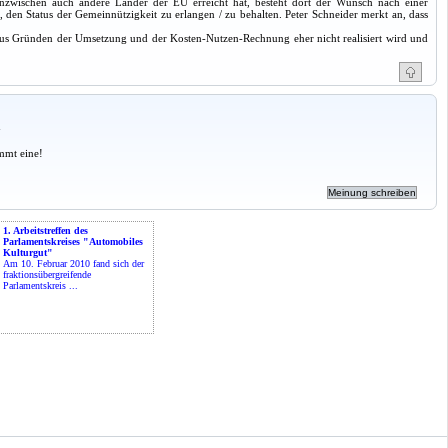
inzwischen auch andere Länder der EU erreicht hat, besteht dort der Wunsch nach einer
den Status der Gemeinnützigkeit zu erlangen / zu behalten. Peter Schneider merkt an, dass
us Gründen der Umsetzung und der Kosten-Nutzen-Rechnung eher nicht realisiert wird und
a
mmt eine!
1. Arbeitstreffen des
Parlamentskreises "Automobiles
Kulturgut"
Am 10. Februar 2010 fand sich der
fraktionsübergreifende
Parlamentskreis ...