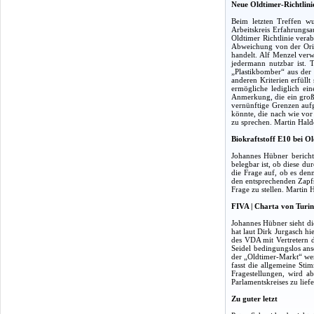
Neue Oldtimer-Richtlini
Beim letzten Treffen wu
Arbeitskreis Erfahrungs
Oldtimer Richtlinie vera
Abweichung von der Origi
handelt. Alf Menzel ver
jedermann nutzbar ist. 
„Plastikbomber“ aus der 
anderen Kriterien erfüll
ermögliche lediglich e
Anmerkung, die ein große
vernünftige Grenzen auf
könnte, die nach wie vor
zu sprechen. Martin Halde
Biokraftstoff E10 bei O
Johannes Hübner bericht
belegbar ist, ob diese du
die Frage auf, ob es den
den entsprechenden Zapfs
Frage zu stellen. Martin
FIVA | Charta von Turin
Johannes Hübner sieht di
hat laut Dirk Jurgasch h
des VDA mit Vertretern d
Seidel bedingungslos ans
der „Oldtimer-Markt“ wen
fasst die allgemeine Sti
Fragestellungen, wird ab
Parlamentskreises zu lie
Zu guter letzt