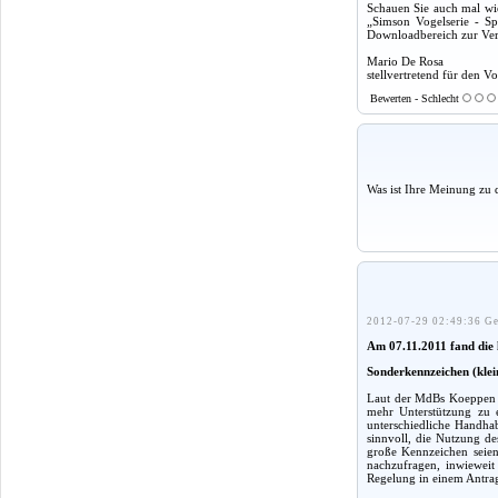
Schauen Sie auch mal wie
„Simson Vogelserie - Sp
Downloadbereich zur Verf
Mario De Rosa
stellvertretend für den Vo
Bewerten - Schlecht
Was ist Ihre Meinung zu 
2012-07-29 02:49:36 Ge
Am 07.11.2011 fand die l
Sonderkennzeichen (kle
Laut der MdBs Koeppen u
mehr Unterstützung zu e
unterschiedliche Handhab
sinnvoll, die Nutzung d
große Kennzeichen seien
nachzufragen, inwieweit 
Regelung in einem Antrag