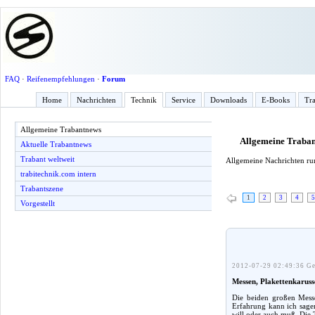
FAQ
·
Reifenempfehlungen
·
Forum
Home
Nachrichten
Technik
Service
Downloads
E-Books
Tra
Allgemeine Trabantnews
Allgemeine Traba
Aktuelle Trabantnews
Trabant weltweit
Allgemeine Nachrichten r
trabitechnik.com intern
Trabantszene
1
2
3
4
5
Vorgestellt
2012-07-29 02:49:36 Ge
Messen, Plakettenkarusse
Die beiden großen Mess
Erfahrung kann ich sage
will oder auch muß. Die 