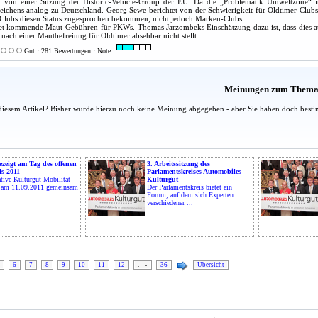
et von einer Sitzung der Historic-Vehicle-Group der EU. Da die „Problematik Umweltzone“ 
chens analog zu Deutschland. Georg Sewe berichtet von der Schwierigkeit für Oldtimer Clubs, 
-Clubs diesen Status zugesprochen bekommen, nicht jedoch Marken-Clubs.
tet kommende Maut-Gebühren für PKWs. Thomas Jarzombeks Einschätzung dazu ist, dass dies a
 nach einer Mautbefreiung für Oldtimer absehbar nicht stellt.
Gut · 281 Bewertungen · Note
Meinungen zum Them
diesem Artikel? Bisher wurde hierzu noch keine Meinung abgegeben - aber Sie haben doch besti
ezeigt am Tag des offenen
3. Arbeitssitzung des
s 2011
Parlamentskreises Automobiles
ative Kulturgut Mobilität
Kulturgut
d am 11.09.2011 gemeinsam
Der Parlamentskreis bietet ein
Forum, auf dem sich Experten
verschiedener ...
6
7
8
9
10
11
12
…
36
Übersicht