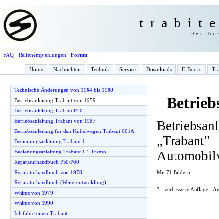
trabit
Der be
FAQ
·
Reifenempfehlungen
·
Forum
Home
Nachrichten
Technik
Service
Downloads
E-Books
Tra
Technische Änderungen von 1964 bis 1980
Betrieb
Betriebsanleitung Trabant von 1959
Betriebsanleitung Trabant P50
Betriebsanleitung Trabant von 1987
Betriebsan
Betriebsanleitung für den Kübelwagen Trabant 601A
„Traba
Bedienungsanleitung Trabant 1.1
Automobil
Bedienungsanleitung Trabant 1.1 Tramp
Reparaturhandbuch P50/P60
Mit 71 Bildern
Reparaturhandbuch von 1978
Reparaturhandbuch (Weiterentwicklung)
3., verbesserte Auflage - 
Whims von 1979
Whims von 1990
Ich fahre einen Trabant