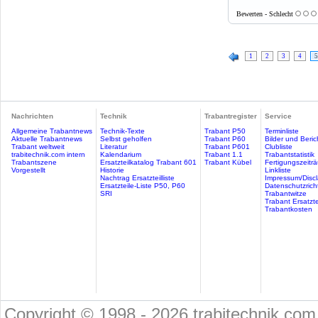
Bewerten - Schlecht
1
2
3
4
5
Nachrichten
Technik
Trabantregister
Service
Allgemeine Trabantnews
Technik-Texte
Trabant P50
Terminliste
Aktuelle Trabantnews
Selbst geholfen
Trabant P60
Bilder und Beric
Trabant weltweit
Literatur
Trabant P601
Clubliste
trabitechnik.com intern
Kalendarium
Trabant 1.1
Trabantstatistik
Trabantszene
Ersatzteilkatalog Trabant 601
Trabant Kübel
Fertigungszeitr
Vorgestellt
Historie
Linkliste
Nachtrag Ersatzteilliste
Impressum/Discl
Ersatzteile-Liste P50, P60
Datenschutzricht
SRI
Trabantwitze
Trabant Ersatzte
Trabantkosten
Copyright © 1998 - 2026 trabitechnik.com 