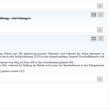
üftungs- einrichtungen
sige Wärme auf. Die dadurch gewonnene Warmluft wird während der kalten Jahreszeit zu
 durch eine Schlauchleitung (3/25) in den doppelwandigen Aus­puff-Vorschalldämpfer und
strom vom Weg ins Freie (49) in den Verteilerkanal geleitet (50).
et (50), während bei Stellung des Hebels nach unten der Warmluftstrom in den Fahrgastraum
ig geheizt werden (52).