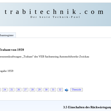
trabitechnik.com
Der beste Technik-Pool
bantregister
 Trabant von 1959
 Personenkraftwagen „Trabant" des VEB Sachsenring Automobilwerke Zwickau
Ausgabe 1959
24
25
26
27
28
29
30
31
32
Übersicht
3.5 Einschalten des Rückwärtsgan