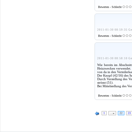
Bewerten - Schlecht
2011-01-30 08:59:35 Ge
Bewerten - Schlecht
2011-01-30 08:58:10 Ge
Wie bereits im Abschnit
Heizzwecken verwendet. 
von da in den Verteilerkan
Der Knopf (42/16) des Se
Durch Verstellung des Ve
strömt (51).
Bei Mittelstellung des Ve
Bewerten - Schlecht
1
…
22
23