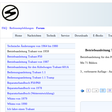
FAQ
·
Reifenempfehlungen
·
Forum
Home
Nachrichten
Technik
Service
Downloads
E-Books
Tra
Technische Änderungen von 1964 bis 1980
Betriebsanleitung
Betriebsanleitung Trabant von 1959
Betriebsanleitung Trabant P50
Betriebsanleitung für den
Betriebsanleitung Trabant von 1987
Mit 71 Bildern
Betriebsanleitung für den Kübelwagen Trabant 601A
3., verbesserte Auflage - 
Bedienungsanleitung Trabant 1.1
Bedienungsanleitung Trabant 1.1 Tramp
Reparaturhandbuch P50/P60
Reparaturhandbuch von 1978
1
…
22
23
Reparaturhandbuch (Weiterentwicklung)
Whims von 1979
Whims von 1990
Ich fahre einen Trabant