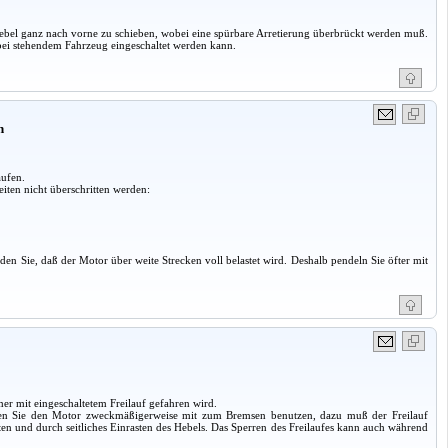
lthebel ganz nach vorne zu schieben, wobei eine spürbare Arretierung überbrückt werden muß.
bei stehendem Fahrzeug ein­geschaltet werden kann.
n
aufen.
iten nicht überschritten werden:
en Sie, daß der Motor über weite Strecken voll belastet wird. Deshalb pendeln Sie öfter mit
mer mit eingeschaltetem Frei­lauf gefahren wird.
i denen Sie den Motor zweckmäßigerweise mit zum Bremsen benutzen, dazu muß der Freilauf
nten und durch seitliches Einrasten des Hebels. Das Sperren des Freilaufes kann auch während