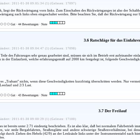
ändert: 2011-01-30 09:05:34 (1) (Gelesen: 17097)
ich, liegt der Rückwärtsgang vorn links. Zum Einschal­ten des Rückwärtsganges ist also der Scha
ärtsgang nach links oben eingeschaltet werden. Bitte beachten Sie, daß der Rückwärtsgang nur 
Gut · 44 Bewertungen · Note
3.6 Ratschläge für das Einfahre
ändert: 2011-01-30 09:04:47 (1) (Gelesen: 17098)
eile des Fahrzeuges sehr genau gearbeitet sind, müssen sie sich im Betrieb erst aufeinander einl
 in der Einlaufzeit, welche erfahrungsgemäß auf 2000 km festgelegt ist, folgende Geschwindigke
s „Trabant" nichts, wenn diese Geschwindig­keiten kurzfristig überschritten werden. Nur vermeid
eerlauf und 2/3 Last.
Gut · 43 Bewertungen · Note
3.7 Der Freilauf
ändert: 2011-01-30 09:00:29 (1) (Gelesen: 17100)
es ist bereits unter 2.71 eindeutig beschrieben. Es ist also klar, daß bei normalem Fahrbetrieb im
nen, wie steile Bergabfahrten, Straßenglätte und andere schwierige Straßenverhältnisse, be
folgt durch Ziehen des Hebels (42/9) an der Lenksäule links unter der In­strumententafel nach hi
den.