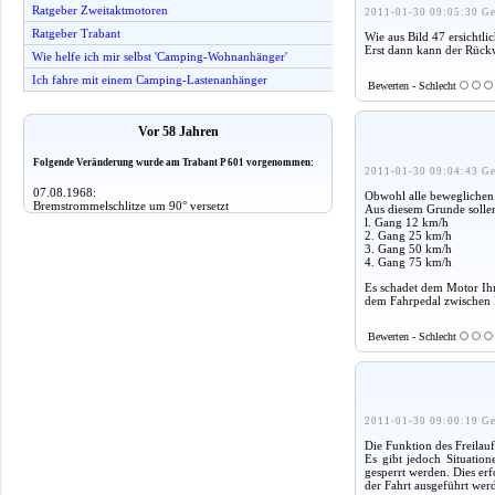
Ratgeber Zweitaktmotoren
2011-01-30 09:05:30 Ge
Ratgeber Trabant
Wie aus Bild 47 ersichtl
Erst dann kann der Rückw
Wie helfe ich mir selbst 'Camping-Wohnanhänger'
Ich fahre mit einem Camping-Lastenanhänger
Bewerten - Schlecht
Vor 58 Jahren
Folgende Veränderung wurde am Trabant P 601 vorgenommen:
2011-01-30 09:04:43 Ge
07.08.1968:
Obwohl alle beweglichen T
Bremstrommelschlitze um 90° versetzt
Aus diesem Grunde sollen
l. Gang 12 km/h
2. Gang 25 km/h
3. Gang 50 km/h
4. Gang 75 km/h
Es schadet dem Motor Ihre
dem Fahrpedal zwischen L
Bewerten - Schlecht
2011-01-30 09:00:19 Ge
Die Funktion des Freilauf
Es gibt jedoch Situatio
gesperrt werden. Dies er­
der Fahrt ausgeführt wer