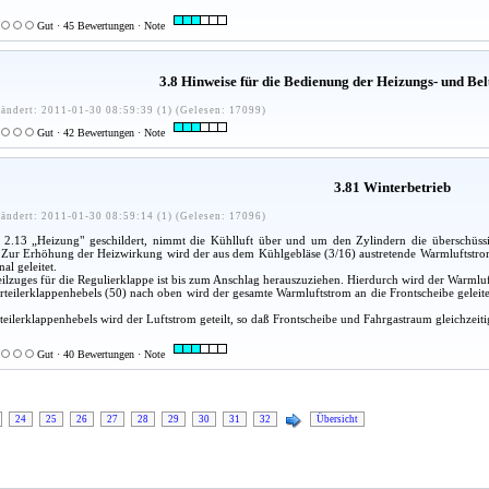
Gut · 45 Bewertungen · Note
3.8 Hinweise für die Bedienung der Heizungs- und Bel
ändert: 2011-01-30 08:59:39 (1) (Gelesen: 17099)
Gut · 42 Bewertungen · Note
3.81 Winterbetrieb
ändert: 2011-01-30 08:59:14 (1) (Gelesen: 17096)
t 2.13 „Heizung" geschildert, nimmt die Kühlluft über und um den Zylindern die überschüs
Zur Erhöhung der Heizwirkung wird der aus dem Kühlgebläse (3/16) austretende Warmluftstrom
al geleitet.
ilzuges für die Regulierklappe ist bis zum Anschlag herauszuziehen. Hierdurch wird der Warmluft
rteilerklappenhebels (50) nach oben wird der gesamte Warmluftstrom an die Frontscheibe geleit
rteilerklappenhebels wird der Luftstrom geteilt, so daß Frontscheibe und Fahrgastraum gleichzeit
Gut · 40 Bewertungen · Note
24
25
26
27
28
29
30
31
32
Übersicht