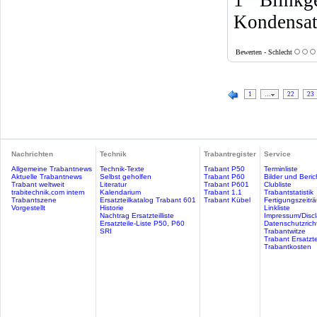
1 Blink
Kondensat
Bewerten - Schlecht
1
…
22
23
Nachrichten
Technik
Trabantregister
Service
Allgemeine Trabantnews
Technik-Texte
Trabant P50
Terminliste
Aktuelle Trabantnews
Selbst geholfen
Trabant P60
Bilder und Beric
Trabant weltweit
Literatur
Trabant P601
Clubliste
trabitechnik.com intern
Kalendarium
Trabant 1.1
Trabantstatistik
Trabantszene
Ersatzteilkatalog Trabant 601
Trabant Kübel
Fertigungszeitr
Vorgestellt
Historie
Linkliste
Nachtrag Ersatzteilliste
Impressum/Discl
Ersatzteile-Liste P50, P60
Datenschutzricht
SRI
Trabantwitze
Trabant Ersatzte
Trabantkosten