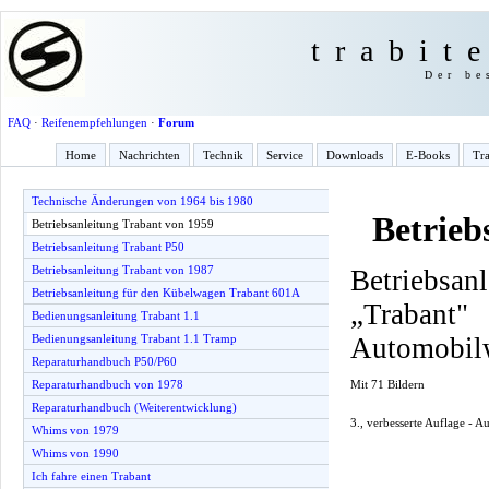
trabit
Der be
FAQ
·
Reifenempfehlungen
·
Forum
Home
Nachrichten
Technik
Service
Downloads
E-Books
Tra
Technische Änderungen von 1964 bis 1980
Betrieb
Betriebsanleitung Trabant von 1959
Betriebsanleitung Trabant P50
Betriebsanleitung Trabant von 1987
Betriebsan
Betriebsanleitung für den Kübelwagen Trabant 601A
„Traba
Bedienungsanleitung Trabant 1.1
Automobil
Bedienungsanleitung Trabant 1.1 Tramp
Reparaturhandbuch P50/P60
Mit 71 Bildern
Reparaturhandbuch von 1978
Reparaturhandbuch (Weiterentwicklung)
3., verbesserte Auflage - 
Whims von 1979
Whims von 1990
Ich fahre einen Trabant