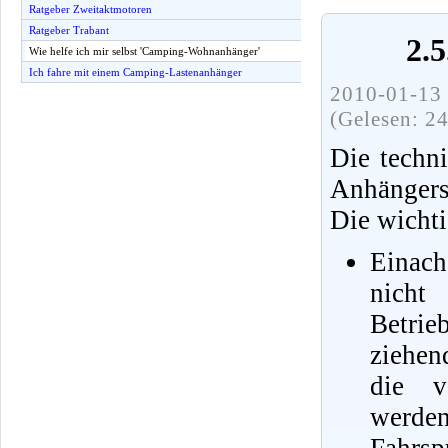
Ratgeber Zweitaktmotoren
Ratgeber Trabant
2.
Wie helfe ich mir selbst 'Camping-Wohnanhänger'
Ich fahre mit einem Camping-Lastenanhänger
2010-01-13 
(Gelesen: 2
Die techn
Anhängers
Die wichti
Einac
nicht
Betrie
ziehen
die v
werden