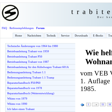
trabit
Der be
FAQ
·
Reifenempfehlungen
·
Forum
Home
Nachrichten
Technik
Service
Downloads
E-Books
Tra
Technische Änderungen von 1964 bis 1980
Wie hel
Betriebsanleitung Trabant von 1959
Betriebsanleitung Trabant P50
Wohnan
Betriebsanleitung Trabant von 1987
Betriebsanleitung für den Kübelwagen Trabant 601A
vom VEB Ve
Bedienungsanleitung Trabant 1.1
Bedienungsanleitung Trabant 1.1 Tramp
1. Auflage
Reparaturhandbuch P50/P60
1985.
Reparaturhandbuch von 1978
Reparaturhandbuch (Weiterentwicklung)
Whims von 1979
Whims von 1990
1
…
15
16
Ich fahre einen Trabant