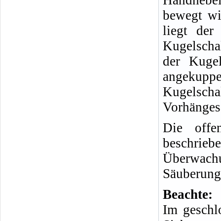
Handhebel 
bewegt wi
liegt de
Kugelschal
der Kugel
angekupp
Kugelsch
Vorhänges
Die offe
beschrie
Überwach
Säuberung
Beachte:
Im geschl