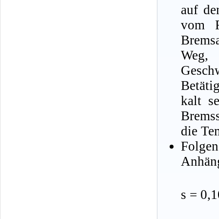
auf de
vom F
Bremsa
Weg, 
Gesch
Betäti
kalt s
Bremss
die Te
Folge
Anhäng
s = 0,1