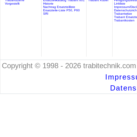
Trabantszene
Ersatzteilkatalog Trabant 601
Trabant Kübel
Fertigungszeitr
Vorgestellt
Historie
Linkliste
Nachtrag Ersatzteilliste
Impressum/Discl
Ersatzteile-Liste P50, P60
Datenschutzricht
SRI
Trabantwitze
Trabant Ersatzte
Trabantkosten
Copyright © 1998 - 2026 trabitechnik.com 
Impress
Datensc