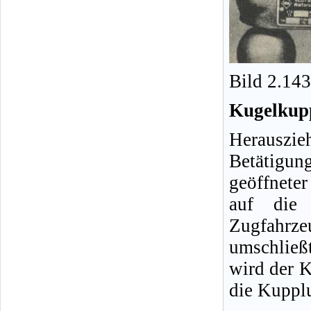
Bild 2.14
Kugelkup
Herauszie
Betätigun
geöffneter
auf die 
Zugfahrze
umschließ
wird der 
die Kupplu