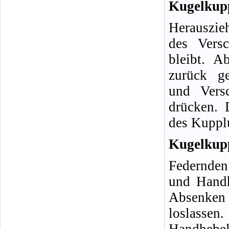
Kugelkup
Herauszie
des Versc
bleibt. 
zurück ge
und Vers
drücken. 
des Kupplu
Kugelkup
Federnden
und Handh
Absenke
loslassen