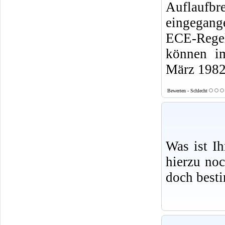
Auflaufb
eingegan
ECE-Rege
können i
März 1982
Bewerten - Schlecht
Was ist I
hierzu no
doch best