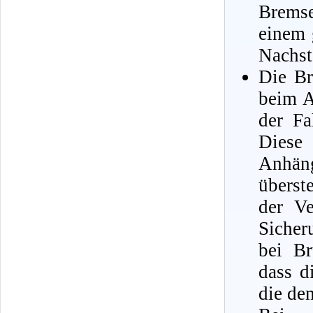
Brems
einem 
Nachste
Die Br
beim A
der Fa
Diese 
Anhän
überst
der Ve
Sicher
bei Br
dass d
die de