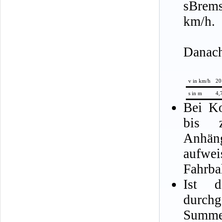
sBrem
km/h.
Danach
v in km/h
20
s in m
4,
Bei Ko
bis z
Anhä
aufwei
Fahrba
Ist d
durch
Summe