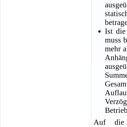
ausgeü
statis
betrag
Ist di
muss b
mehr a
Anhä
ausge
Summe 
Gesamt
Aufla
Verzög
Betrie
Auf die 