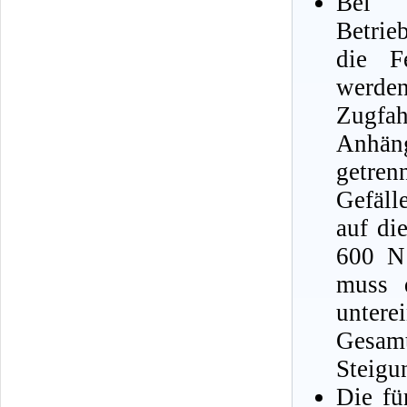
Bei 
Betrie
die Fe
werd
Zugfah
Anhän
getren
Gefäll
auf di
600 N 
muss d
untere
Gesam
Steigu
Die fü