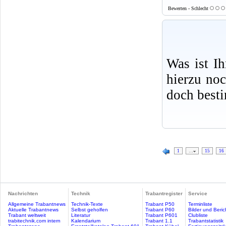
Bewerten - Schlecht
Was ist I
hierzu no
doch best
1
…
15
16
Nachrichten
Technik
Trabantregister
Service
Allgemeine Trabantnews
Technik-Texte
Trabant P50
Terminliste
Aktuelle Trabantnews
Selbst geholfen
Trabant P60
Bilder und Beric
Trabant weltweit
Literatur
Trabant P601
Clubliste
trabitechnik.com intern
Kalendarium
Trabant 1.1
Trabantstatistik