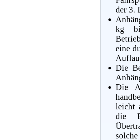
Fahrsp
der 3.
Anhäng
kg bi
Betrie
eine d
Auflau
Die Be
Anhäng
Die A
handbe
leicht
die B
Übert
solche