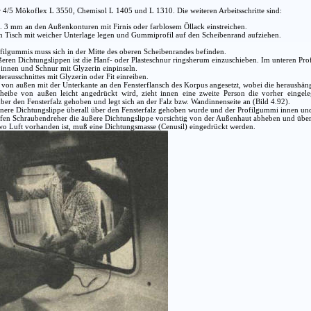
er 4/5 Mökoflex L 3550, Chemisol L 1405 und L 1310. Die weiteren Arbeitsschritte sind:
.. 3 mm an den Außenkonturen mit Firnis oder farblosem Öllack einstreichen.
en Tisch mit weicher Unterlage legen und Gummiprofil auf den Scheibenrand aufziehen.
filgummis muss sich in der Mitte des oberen Scheibenrandes befinden.
eren Dichtungslippen ist die Hanf- oder Plasteschnur ringsherum einzuschieben. Im unteren Profi
innen und Schnur mit Glyzerin einpinseln.
erausschnittes mit Glyzerin oder Fit einreiben.
 von außen mit der Unterkante an den Fensterflansch des Korpus angesetzt, wobei die heraushän
eibe von außen leicht angedrückt wird, zieht innen eine zweite Person die vorher eingel
ber den Fensterfalz gehoben und legt sich an der Falz bzw. Wandinnenseite an (Bild 4.92).
nnere Dichtungslippe überall über den Fensterfalz gehoben wurde und der Profilgummi innen und
fen Schraubendreher die äußere Dichtungslippe vorsichtig von der Außenhaut abheben und überp
wo Luft vorhanden ist, muß eine Dichtungsmasse (Cenusil) eingedrückt werden.