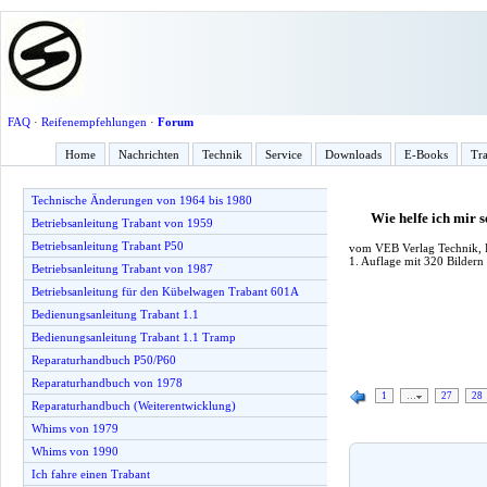
FAQ
·
Reifenempfehlungen
·
Forum
Home
Nachrichten
Technik
Service
Downloads
E-Books
Tra
Technische Änderungen von 1964 bis 1980
Wie helfe ich mir
Betriebsanleitung Trabant von 1959
Betriebsanleitung Trabant P50
vom VEB Verlag Technik, B
1. Auflage mit 320 Bildern
Betriebsanleitung Trabant von 1987
Betriebsanleitung für den Kübelwagen Trabant 601A
Bedienungsanleitung Trabant 1.1
Bedienungsanleitung Trabant 1.1 Tramp
Reparaturhandbuch P50/P60
Reparaturhandbuch von 1978
1
…
27
28
Reparaturhandbuch (Weiterentwicklung)
Whims von 1979
Whims von 1990
Ich fahre einen Trabant