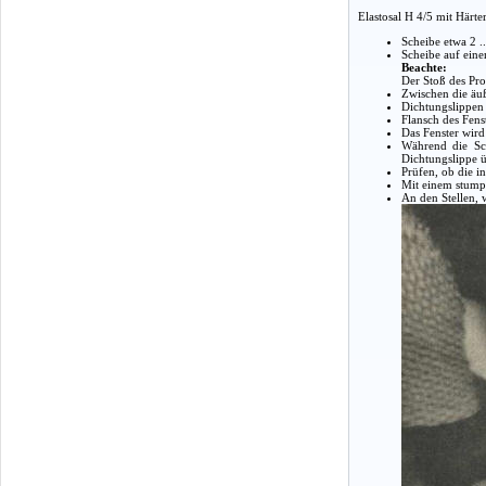
Elastosal H 4/5 mit Härt
Scheibe etwa 2 .
Scheibe auf ein
Beachte:
Der Stoß des Pro
Zwischen die äuß
Dichtungslippen 
Flansch des Fenst
Das Fenster wird
Während die Sch
Dichtungslippe ü
Prüfen, ob die i
Mit einem stump
An den Stellen, 