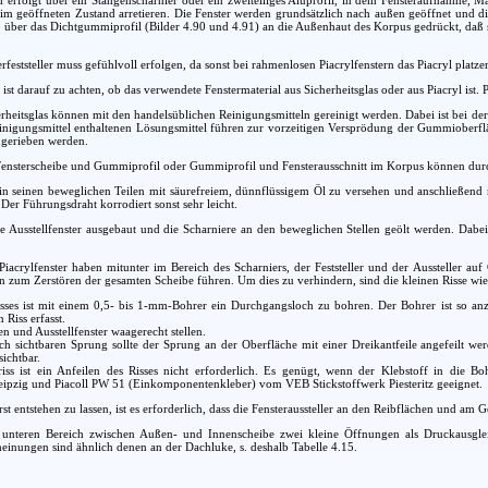
er im geöffneten Zustand arretieren. Die Fenster werden grundsätzlich nach außen geöffnet und
so über das Dichtgummiprofil (Bilder 4.90 und 4.91) an die Außenhaut des Korpus gedrückt, daß si
rfeststeller muss gefühlvoll erfolgen, da sonst bei rahmenlosen Piacrylfenstern das Piacryl platze
ist darauf zu achten, ob das verwendete Fenstermaterial aus Sicherheitsglas oder aus Piacryl ist. 
erheitsglas können mit den handelsüblichen Reinigungsmitteln gereinigt werden. Dabei ist bei d
einigungsmittel enthaltenen Lösungsmittel führen zur vorzeitigen Versprödung der Gummioberflä
ngerieben werden.
Fensterscheibe und Gummiprofil oder Gummiprofil und Fensterausschnitt im Korpus können durc
 in seinen beweglichen Teilen mit säurefreiem, dünnflüssigem Öl zu versehen und anschließend
Der Führungsdraht korrodiert sonst sehr leicht.
die Ausstellfenster ausgebaut und die Scharniere an den beweglichen Stellen geölt werden. Dab
Piacrylfenster haben mitunter im Bereich des Scharniers, der Feststeller und der Aussteller
zum Zerstören der gesamten Scheibe führen. Um dies zu verhindern, sind die kleinen Risse wie
ses ist mit einem 0,5- bis 1-mm-Bohrer ein Durchgangsloch zu bohren. Der Bohrer ist so anzus
 Riss erfasst.
n und Ausstellfenster waagerecht stellen.
ch sichtbaren Sprung sollte der Sprung an der Oberfläche mit einer Dreikantfeile angefeilt w
sichtbar.
iss ist ein Anfeilen des Risses nicht erforderlich. Es genügt, wenn der Klebstoff in die
eipzig und Piacoll PW 51 (Einkomponentenkleber) vom VEB Stickstoffwerk Piesteritz geeignet.
st entstehen zu lassen, ist es erforderlich, dass die Fensteraussteller an den Reibflächen und am 
unteren Bereich zwischen Außen- und Innenscheibe zwei kleine Öffnungen als Druckausgleic
einungen sind ähnlich denen an der Dachluke, s. deshalb Tabelle 4.15.