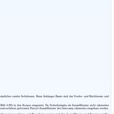
zusätzliches rundes Sichtfenster. Beim Anhänger Bastei sind das Vorder- und Rückfenster und
Bild 4.89) in den Korpus eingesetzt. Da Sicherheitsglas als Ausstellfenster nicht rahmenlos
kuumverfahren geformten Piacryl-Ausstellfenster des Intercamp rahmenlos eingebaut werden.
rkiseneinzugsschiene und Regenleiste vereint sind. Am Ausstellfenster sind Fensteraussteller