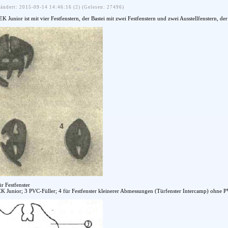
ändert: 2015-09-14 14:46:16 (2) (Gelesen: 27496)
unior ist mit vier Festfenstern, der Bastei mit zwei Festfenstern und zwei Ausstellfenstern, de
r Festfenster
EK Junior; 3 PVC-Füller; 4 für Festfenster kleinerer Abmessungen (Türfenster Intercamp) ohne P