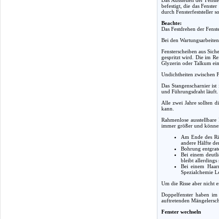
befestigt, die das Fenst
durch Fensterfeststeller 
Beachte:
Das Festdrehen der Fenste
Bei den Wartungsarbeiten 
Fensterscheiben aus Sich
gespritzt wird. Die im R
Glyzerin oder Talkum ei
Undichtheiten zwischen 
Das Stangenscharnier ist
und Führungsdraht läuft. 
Alle zwei Jahre sollten 
kann.
Rahmenlose ausstellbare 
immer größer und können 
Am Ende des Ris
andere Hälfte den
Bohrung entgrate
Bei einem deutli
bleibt allerdings 
Bei einem Haarr
Spezialchemie L
Um die Risse aber nicht er
Doppelfenster haben im 
auftretenden Mängelersch
Fenster wechseln