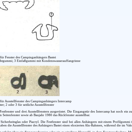
für Fenster des Campinganhängers Bastei
chtgummi; 3 Einfaßgummi mit Kondenswasserauffangrinne
für Ausstellfenster des Campinganhängers Intercamp
ter; 2 oder 3 für seitliche Ausstellfenster
 Festfenster und drei Ausstellfenstern ausgerüstet. Die Eingangstür des Intercamp hat noch ein 
 Seitenfenster sowie ab Baujahr 1980 das Rückfenster ausstellbar.
 Sicherheitsglas oder Piacryl. Die Festfenster sind bei allen Anhängern mit einem Profilgummi (
aben die Ausstellfenster des Anhängers Bastei einen eloxierten Alu-Rahmen, während die im Va
r erfolgt über ein Stangenscharnier oder ein zweiteiliges Aluprofil, in dem Fensteraufnahme, Ma