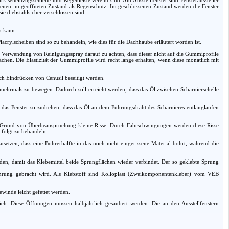
 dienen im geöffneten Zustand als Regenschutz. Im geschlossenen Zustand werden die Fenster
e diebstahlsicher verschlossen sind.
n kann.
Piacrylscheiben sind so zu behandeln, wie dies für die Dachhaube erläutert worden ist.
er Verwendung von Reinigungsspray darauf zu achten, dass dieser nicht auf die Gummiprofile
chen. Die Elastizität der Gummiprofile wird recht lange erhalten, wenn diese monatlich mit
h Eindrücken von Cenusil beseitigt werden.
 mehrmals zu bewegen. Dadurch soll erreicht werden, dass das Öl zwischen Scharnierschelle
ei das Fenster so zudrehen, dass das Öl an dem Führungsdraht des Scharnieres entlanglaufen
 auf Grund von Überbeanspruchung kleine Risse. Durch Fahrschwingungen werden diese Risse
 folgt zu behandeln:
etzen, dass eine Bohrerhälfte in das noch nicht eingerissene Material bohrt, während die
erden, damit das Klebemittel beide Sprungflächen wieder verbindet. Der so geklebte Sprung
 Bohrung gebracht wird. Als Klebstoff sind Kolloplast (Zweikomponentenkleber) vom VEB
Gewinde leicht gefettet werden.
h. Diese Öffnungen müssen halbjährlich gesäubert werden. Die an den Ausstellfenstern