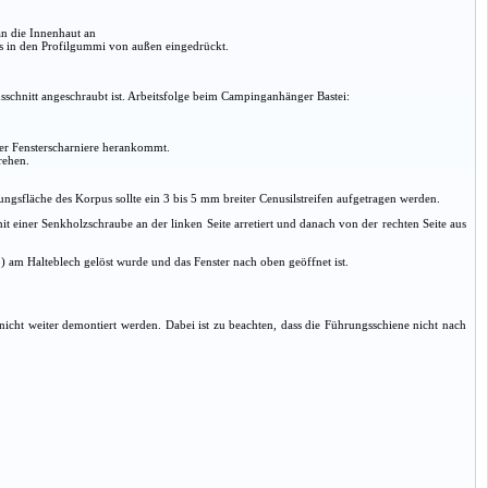
an die Innenhaut an
rs in den Profilgummi von außen eingedrückt.
schnitt angeschraubt ist. Arbeitsfolge beim Campinganhänger Bastei:
der Fensterscharniere herankommt.
rehen.
ngsfläche des Korpus sollte ein 3 bis 5 mm breiter Cenusilstreifen aufgetragen werden.
t einer Senkholzschraube an der linken Seite arretiert und danach von der rechten Seite aus
) am Halteblech gelöst wurde und das Fenster nach oben geöffnet ist.
nicht weiter demontiert werden. Dabei ist zu beachten, dass die Führungsschiene nicht nach