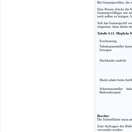
Bei Gummiprofilen, die e
Eine Person drückt die S
Gummiprofillippe mit ei
nach außen zu bringen. I
Soll das Gummiprofil wei
eingesetzt, dann dieses s
Tabelle 4.15. Mögliche
Erscheinung
Teleskopaussteller lass
bewegen
Dachhaube undicht
Haube platzt beim Aufdr
Scherenaussteller h
Reibwiderstand
Beachte:
Die Schnittfläche muss a
Zum Auftragen des Klebs
verwendet werden: