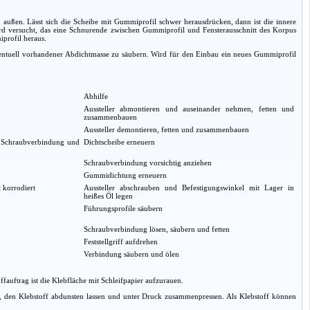
 außen. Lässt sich die Scheibe mit Gummiprofil schwer herausdrücken, dann ist die innere
 versucht, das eine Schnurende zwischen Gummiprofil und Fensterausschnitt des Korpus
profil heraus.
 eventuell vorhandener Abdichtmasse zu säubern. Wird für den Einbau ein neues Gummiprofil
Abhilfe
Aussteller abmontieren und auseinander nehmen, fetten und
zusammenbauen
Aussteller demontieren, fetten und zusammenbauen
n Schraubverbindung und
Dichtscheibe erneuern
Schraubverbindung vorsichtig anziehen
Gummidichtung erneuern
 korrodiert
Aussteller abschrauben und Befestigungswinkel mit Lager in
heißes Öl legen
Führungsprofile säubern
Schraubverbindung lösen, säubern und fetten
Feststellgriff aufdrehen
Verbindung säubern und ölen
uftrag ist die Klebfläche mit Schleifpapier aufzurauen.
 den Klebstoff abdunsten lassen und unter Druck zusammenpressen. Als Klebstoff können