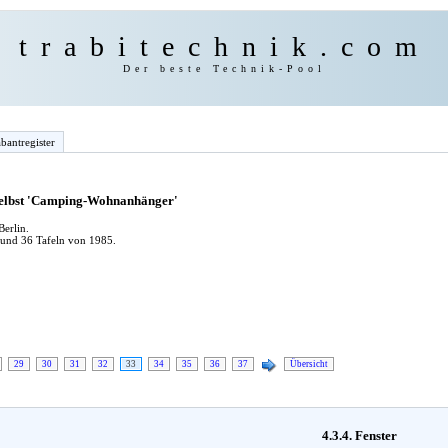
trabitechnik.com
Der beste Technik-Pool
bantregister
 selbst 'Camping-Wohnanhänger'
erlin.
 und 36 Tafeln von 1985.
29
30
31
32
33
34
35
36
37
Übersicht
4.3.4. Fenster