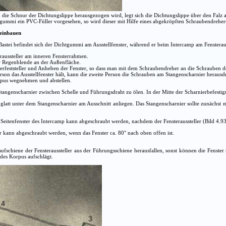
 die Schnur der Dichtungslippe herausgezogen wird, legt sich die Dichtungslippe über den Falz 
ilgummi ein PVC-Füller vorgesehen, so wird dieser mit Hilfe eines abgekröpften Schraubendrehe
 einbauen
tei befindet sich der Dichtgummi am Ausstellfenster, während er beim Intercamp am Fensteraus
raussteller am inneren Fensterrahmen.
 Regenblende an der Außenfläche.
erfeststeller und Anheben der Fenster, so dass man mit dem Schraubendreher an die Schrauben 
son das Ausstellfenster hält, kann die zweite Person die Schrauben am Stangenscharnier herausd
pus wegnehmen und abstellen.
tangenscharnier zwischen Schelle und Führungsdraht zu ölen. In der Mitte der Scharnierbefestigu
latt unter dem Stangenscharnier am Ausschnitt anliegen. Das Stangenscharnier sollte zunächst mi
Seitenfenster des Intercamp kann abgeschraubt werden, nachdem der Fensteraussteller (Bild 4.93
er kann abgeschraubt werden, wenn das Fenster ca. 80° nach oben offen ist.
fschiene der Fensteraussteller aus der Führungsschiene herausfallen, sonst können die Fenster 
 des Korpus aufschlägt.