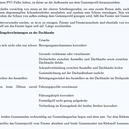
inen PVC-Füller haben, ist dieser an der Außenseite aus dem Gummiprofil herauszuziehen.
cheibe vorsichtig von innen an der oberen Scheibengeraden, wo eine zweite Person steht, nach
nem abgestumpften Schraubendreher anzuheben und rundum eine Schnur einzulegen. Nun wird
ndem die Schnur von außen entlang dem Gummiprofil gezogen wird, fällt das Fenster mit Gummi
terverwendet werden, so ist es zu reinigen, Fenster und Fensterausschnitt sind ebenfalls von
traff um das Fenster legen und auf .Länge zuschneiden.
 Mängelerscheinungen an der Dachhaube
Ursache
en sich nicht oder nur schwer
Bewegungsmechanismus korrodiert
Gewinde verklemmt oder verschmutzt
Dichtscheibe zwischen Aussteller und Dachhaube sowie zwische
Dachhaube defekt
Schraubverbindung zwischen Aussteller und Dachhaube locker
Gummidichtung auf der Dachaußenhaut undicht
ehen des Ausstellers
Befestigungswinkel des Ausstellers an der Dachhaube im Drehpunkt
aben beim Öffnen zuviel
Führungsprofile verschmutzt
Führungsköpfe korrodiert
Feststellgriff nicht genug aufgedreht
Verbindung im Kreuzgelenk der beiden Streben korrodiert
n beiden Gummienden rechtwinklig zur Gummilängsachse liegen und eben sein. Vor dem Klebstoffa
toffes das Gummiprofil vom Fenster abziehen und beide Gummienden mit Klebstoff benetzen,