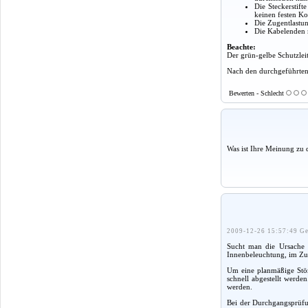
Die Steckerstift
keinen festen K
Die Zugentlastun
Die Kabelenden m
Beachte:
Der grün-gelbe Schutzleit
Nach den durchgeführten 
Bewerten - Schlecht
Was ist Ihre Meinung zu 
2009-12-26 15:57:49 Ge
Sucht man die Ursache 
Innenbeleuchtung, im Zugf
Um eine planmäßige Stör
schnell abgestellt werd
werden.
Bei der Durchgangsprüfun