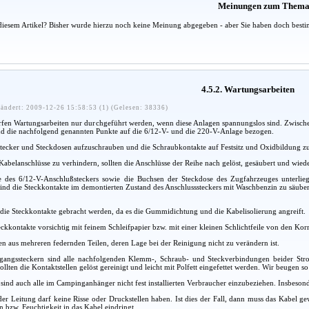
Meinungen zum Them
diesem Artikel? Bisher wurde hierzu noch keine Meinung abgegeben - aber Sie haben doch besti
4.5.2. Wartungsarbeiten
ändert: 2009-12-26 15:58:53 (1) (Gelesen: 38336)
fen Wartungsarbeiten nur durchgeführt werden, wenn diese Anlagen spannungslos sind. Zwische
nd die nachfolgend genannten Punkte auf die 6/12-V- und die 220-V-Anlage bezogen.
 Stecker und Steckdosen aufzuschrauben und die Schraubkontakte auf Festsitz und Oxidbildung zu
abelanschlüsse zu verhindern, sollten die Anschlüsse der Reihe nach gelöst, gesäubert und wiede
te des 6/12-V-Anschlußsteckers sowie die Buchsen der Steckdose des Zugfahrzeuges unterl
sind die Steckkontakte im demontierten Zustand des Anschlusssteckers mit Waschbenzin zu säube
die Steckkontakte gebracht werden, da es die Gummidichtung und die Kabelisolierung angreift.
ckkontakte vorsichtig mit feinem Schleifpapier bzw. mit einer kleinen Schlichtfeile von den Kor
en aus mehreren federnden Teilen, deren Lage bei der Reinigung nicht zu verändern ist.
ngssteckern sind alle nachfolgenden Klemm-, Schraub- und Steckverbindungen beider Strom
sollten die Kontaktstellen gelöst gereinigt und leicht mit Polfett eingefettet werden. Wir beugen s
sind auch alle im Campinganhänger nicht fest installierten Verbraucher einzubeziehen. Insbesond
 der Leitung darf keine Risse oder Druckstellen haben. Ist dies der Fall, dann muss das Kabel 
 bzw. Feuchtigkeit in das Kabel eindringt.