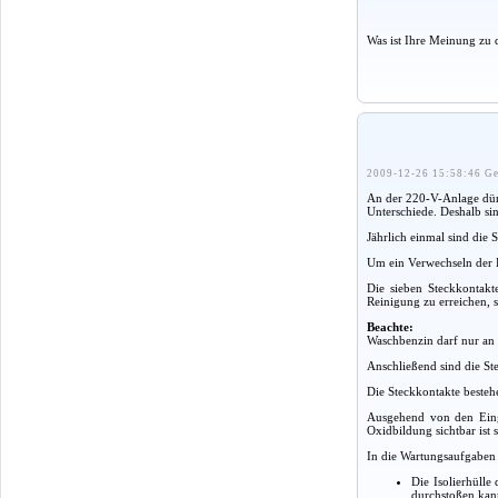
Was ist Ihre Meinung zu 
2009-12-26 15:58:46 Ge
An der 220-V-Anlage dür
Unterschiede. Deshalb si
Jährlich einmal sind die
Um ein Verwechseln der K
Die sieben Steckkontak
Reinigung zu erreichen, 
Beachte:
Waschbenzin darf nur an 
Anschließend sind die Ste
Die Steckkontakte besteh
Ausgehend von den Einga
Oxidbildung sichtbar ist 
In die Wartungsaufgaben 
Die Isolierhülle
durchstoßen kann