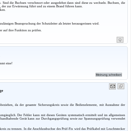
n. Sind die Buchsen verschmort oder ausgedehnt dann sind diese zu wechseln. Buchsen, die
d, der zur Erwärmung führt und zu einem Brand führen kann.
cken.
ulässigen Beanspruchung der Schutzleiter als letzter herausgerissen wird.
r auf ihre Funktion zu prüfen.
a
mmt eine!
ge
ubeziehen, da der gesamte Sicherungskreis sowie die Bedienelemente, mit Ausnahme der
änglich. Der Fehler kann mit diesen Geräten systematisch ermittelt und im allgemeinen
ch zu handhabende Gerät kann zur Durchgangsprüfung sowie zur Spannungsprüfung verwendet
reis zu trennen. In die Anschlussbuchse des Prüf-Fix wird das Prüfkabel mit Leuchtstecker