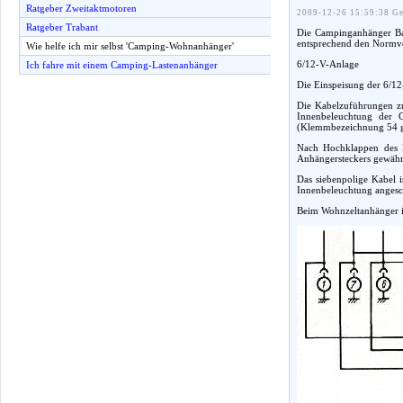
Ratgeber Zweitaktmotoren
2009-12-26 15:59:38 Ge
Ratgeber Trabant
Die Campinganhänger Bas
entsprechend den Normvor
Wie helfe ich mir selbst 'Camping-Wohnanhänger'
6/12-V-Anlage
Ich fahre mit einem Camping-Lastenanhänger
Die Einspeisung der 6/12
Die Kabelzuführungen zu
Innenbeleuchtung der 
(Klemmbezeichnung 54 g)
Nach Hochklappen des D
Anhängersteckers gewährl
Das siebenpolige Kabel 
Innenbeleuchtung angesc
Beim Wohnzeltanhänger is