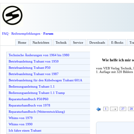
FAQ
·
Reifenempfehlungen
·
Forum
Home
Nachrichten
Technik
Service
Downloads
E-Books
Tra
Technische Änderungen von 1964 bis 1980
Wie helfe ich mir
Betriebsanleitung Trabant von 1959
Betriebsanleitung Trabant P50
vom VEB Verlag Technik, B
1. Auflage mit 320 Bildern
Betriebsanleitung Trabant von 1987
Betriebsanleitung für den Kübelwagen Trabant 601A
Bedienungsanleitung Trabant 1.1
Bedienungsanleitung Trabant 1.1 Tramp
Reparaturhandbuch P50/P60
Reparaturhandbuch von 1978
1
…
27
28
Reparaturhandbuch (Weiterentwicklung)
Whims von 1979
Whims von 1990
Ich fahre einen Trabant