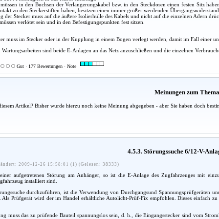
e müssen in den Buchsen der Verlängerungskabel bzw. in den Steckdosen einen festen Sitz habe
ontakt zu den Steckerstiften haben, besitzen einen immer größer werdenden Übergangswiderstan
g der Stecker muss auf die äußere Isolierhülle des Kabels und nicht auf die einzelnen Adern drü
üssen verlötet sein und in den Befestigungspunkten fest sitzen.
er muss im Stecker oder in der Kupplung in einem Bogen verlegt werden, damit im Fall einer unz
Wartungsarbeiten sind beide E-Anlagen an das Netz anzuschließen und die einzelnen Verbrauche
Gut · 177 Bewertungen · Note
Meinungen zum Them
diesem Artikel? Bisher wurde hierzu noch keine Meinung abgegeben - aber Sie haben doch besti
4.5.3. Störungssuche 6/12-V-Anla
ändert: 2009-12-26 15:58:01 (1) (Gelesen: 38333)
einer aufgetretenen Störung am Anhänger, so ist die E-Anlage des Zugfahrzeuges mit einz
ahrzeug installiert sind.
ungssuche durchzuführen, ist die Verwendung von Durchgangsund Spannungsprüfgeräten unumg
en. Als Prüfgerät wird der im Handel erhältliche Autolicht-Prüf-Fix empfohlen. Dieses einfa
g muss das zu prüfende Bauteil spannungslos sein, d. h., die Eingangsstecker sind vom Stromk