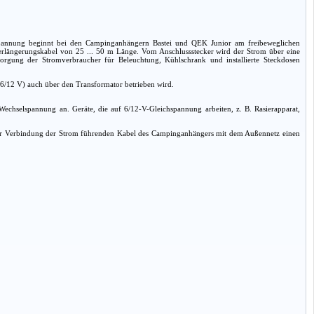
spannung beginnt bei den Campinganhängern Bastei und QEK Junior am freibeweglichen
 Verlängerungskabel von 25 ... 50 m Länge. Vom Anschlussstecker wird der Strom über eine
sorgung der Stromverbraucher für Beleuchtung, Kühlschrank und installierte Steckdosen
6/12 V) auch über den Transformator betrieben wird.
echselspannung an. Geräte, die auf 6/12-V-Gleichspannung arbeiten, z. B. Rasierapparat,
ßer Verbindung der Strom führenden Kabel des Campinganhängers mit dem Außennetz einen