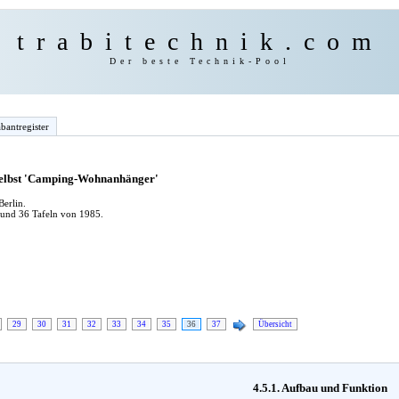
trabitechnik.com
Der beste Technik-Pool
bantregister
 selbst 'Camping-Wohnanhänger'
erlin.
 und 36 Tafeln von 1985.
29
30
31
32
33
34
35
36
37
Übersicht
4.5.1. Aufbau und Funktion