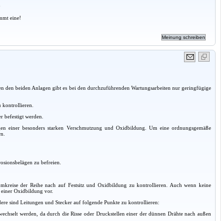
a
mmt eine!
n den beiden Anlagen gibt es bei den durchzuführenden Wartungsarbeiten nur geringfügige
 kontrollieren.
r befestigt werden.
iegen einer besonders starken Verschmutzung und Oxidbildung. Um eine ordnungsgemäße
rn.
rosionsbelägen zu befreien.
kreise der Reihe nach auf Festsitz und Oxidbildung zu kontrollieren. Auch wenn keine
o einer Oxidbildung vor.
ere sind Leitungen und Stecker auf folgende Punkte zu kontrollieren:
gewechselt werden, da durch die Risse oder Druckstellen einer der dünnen Drähte nach außen