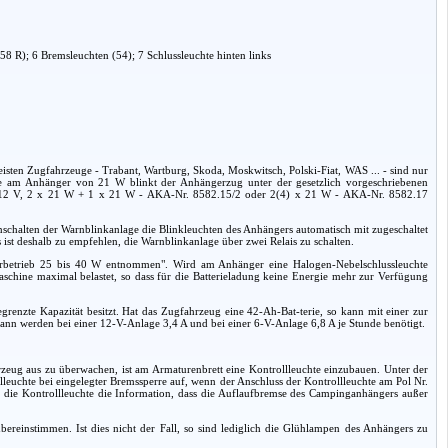
58 R); 6 Bremsleuchten (54); 7 Schlussleuchte hinten links
sten Zugfahrzeuge - Trabant, Wartburg, Skoda, Moskwitsch, Polski-Fiat, WAS ... - sind nur
hte am Anhänger von 21 W blinkt der Anhängerzug unter der gesetzlich vorgeschriebenen
r 12 V, 2 x 21 W + 1 x 21 W - AKA-Nr. 8582.15/2 oder 2(4) x 21 W - AKA-Nr. 8582.17
nschalten der Warnblinkanlage die Blinkleuchten des Anhängers automatisch mit zugeschaltet
s ist deshalb zu empfehlen, die Warnblinkanlage über zwei Relais zu schalten.
rbetrieb 25 bis 40 W entnommen". Wird am Anhänger eine Halogen-Nebelschlussleuchte
chine maximal belastet, so dass für die Batterieladung keine Energie mehr zur Verfügung
egrenzte Kapazität besitzt. Hat das Zugfahrzeug eine 42-Ah-Bat-terie, so kann mit einer zur
n werden bei einer 12-V-Anlage 3,4 A und bei einer 6-V-Anlage 6,8 A je Stunde benötigt.
ug aus zu überwachen, ist am Armaturenbrett eine Kontrollleuchte einzubauen. Unter der
leuchte bei eingelegter Bremssperre auf, wenn der Anschluss der Kontrollleuchte am Pol Nr.
er die Kontrollleuchte die Information, dass die Auflaufbremse des Campinganhängers außer
reinstimmen. Ist dies nicht der Fall, so sind lediglich die Glühlampen des Anhängers zu