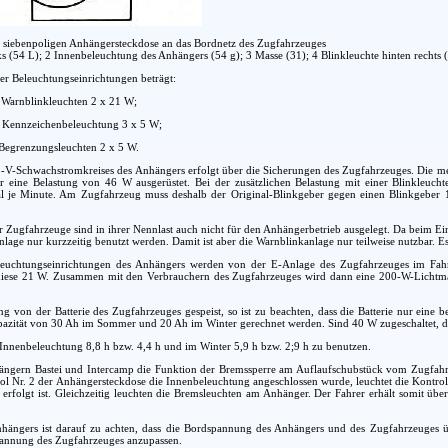
r siebenpoligen Anhängersteckdose an das Bordnetz des Zugfahrzeuges
ks (54 L); 2 Innenbeleuchtung des Anhängers (54 g); 3 Masse (31); 4 Blinkleuchte hinten rechts (
r Beleuchtungseinrichtungen beträgt:
 Warnblinkleuchten 2 x 21 W;
 Kennzeichenbeleuchtung 3 x 5 W;
 Begrenzungsleuchten 2 x 5 W.
-V-Schwachstromkreises des Anhängers erfolgt über die Sicherungen des Zugfahrzeuges. Die mei
r eine Belastung von 46 W ausgerüstet. Bei der zusätzlichen Belastung mit einer Blinkleuc
l je Minute. Am Zugfahrzeug muss deshalb der Original-Blinkgeber gegen einen Blinkgebe
 Zugfahrzeuge sind in ihrer Nennlast auch nicht für den Anhängerbetrieb ausgelegt. Da beim Ei
nlage nur kurzzeitig benutzt werden. Damit ist aber die Warnblinkanlage nur teilweise nutzbar. E
leuchtungseinrichtungen des Anhängers werden von der E-Anlage des Zugfahrzeuges im Fah
 diese 21 W. Zusammen mit den Verbrauchern des Zugfahrzeuges wird dann eine 200-W-Lichtmas
g von der Batterie des Zugfahrzeuges gespeist, so ist zu beachten, dass die Batterie nur eine b
zität von 30 Ah im Sommer und 20 Ah im Winter gerechnet werden. Sind 40 W zugeschaltet, dan
Innenbeleuchtung 8,8 h bzw. 4,4 h und im Winter 5,9 h bzw. 2;9 h zu benutzen.
gern Bastei und Intercamp die Funktion der Bremssperre am Auflaufschubstück vom Zugfahrze
ol Nr. 2 der Anhängersteckdose die Innenbeleuchtung angeschlossen wurde, leuchtet die Kontroll
erfolgt ist. Gleichzeitig leuchten die Bremsleuchten am Anhänger. Der Fahrer erhält somit üb
ängers ist darauf zu achten, dass die Bordspannung des Anhängers und des Zugfahrzeuges übe
annung des Zugfahrzeuges anzupassen.