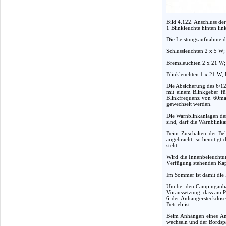
Bild 4.122. Anschluss de
1 Blinkleuchte hinten lin
Die Leistungsaufnahme de
Schlussleuchten 2 x 5 W;
Bremsleuchten 2 x 21 W;
Blinkleuchten 1 x 21 W;
Die Absicherung des 6/12
mit einem Blinkgeber fü
Blinkfrequenz von 60ma
gewechselt werden.
Die Warnblinkanlagen der
sind, darf die Warnblinka
Beim Zuschalten der Be
angebracht, so benötigt
steht.
Wird die Innenbeleuchtun
Verfügung stehenden Kapa
Im Sommer ist damit die 
Um bei den Campinganhän
Voraussetzung, dass am P
6 der Anhängersteckdose 
Betrieb ist.
Beim Anhängen eines Anh
wechseln und der Bordsp