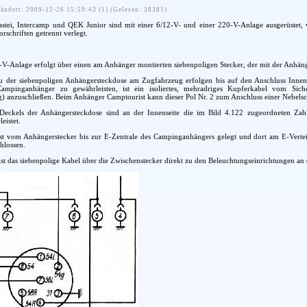
ändert: 2009-12-26 15:59:43 (1) (Gelesen: 38381)
tei, Intercamp und QEK Junior sind mit einer 6/12-V- und einer 220-V-Anlage ausgerüstet, 
schriften getrennt verlegt.
-V-Anlage erfolgt über einen am Anhänger montierten siebenpoligen Stecker, der mit der Anhän
 der siebenpoligen Anhängersteckdose am Zugfahrzeug erfolgen bis auf den Anschluss Innen
Campinganhänger zu gewährleisten, ist ein isoliertes, mehradriges Kupferkabel vom Si
 anzuschließen. Beim Anhänger Camptourist kann dieser Pol Nr. 2 zum Anschluss einer Nebelsc
eckels der Anhängersteckdose sind an der Innenseite die im Bild 4.122 zugeordneten Zahl
eistet.
ist vom Anhängerstecker bis zur E-Zentrale des Campinganhängers gelegt und dort am E-Vertei
hlossen.
t das siebenpolige Kabel über die Zwischenstecker direkt zu den Beleuchtungseinrichtungen a