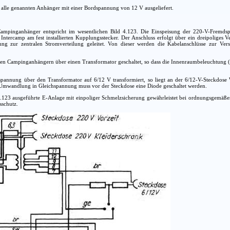
alle genannten Anhänger mit einer Bordspannung von 12 V ausgeliefert.
ampinganhänger entspricht im wesentlichen Bild 4.123. Die Einspeisung der 220-V-Fremd
ntercamp am fest installierten Kupplungsstecker. Der Anschluss erfolgt über ein dreipoliges
ung zur zentralen Stromverteilung geleitet. Von dieser werden die Kabelanschlüsse zur Ver
gen Campinganhängern über einen Transformator geschaltet, so dass die Innenraumbeleuchtung (
pannung über den Transformator auf 6/12 V transformiert, so liegt an der 6/12-V-Steckdose W
 Umwandlung in Gleichspannung muss vor der Steckdose eine Diode geschaltet werden.
4.123 ausgeführte E-Anlage mit einpoliger Schmelzsicherung gewährleistet bei ordnungsgemä
sschutz.