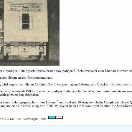
r einpoligen Leitungsschutzschalter und zweipoligen FI-Schutzschalter zum Überlast-Kurzschl
keinen Schutz gegen Fehlerspannungen.
, wird empfohlen, die im Abschnitt 2.4.5. vorgeschlagene Lösung zum Überlast-, Kurzschluss-
rcamp wurde ab 1983 mit einem einpoligen Leitungsschutzschalter, kombiniert mit einem zweipo
e Anlage zweipolig abschaltet.
2
en einen Leitungsquerschnitt von 1,5 mm
und sind mit 10 Ampere - beim Campinganhänger QEK
ängern eine Gesamtleistung von 2200 W, davon beim QEK von 1400 W über die Steckdosen en
Gut · 187 Bewertungen · Note