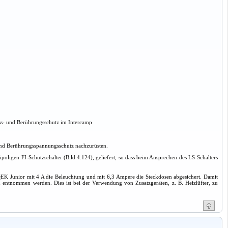
uss- und Berührungsschutz im Intercamp
 und Berührungsspannungsschutz nachzurüsten.
ligen FI-Schutzschalter (Bild 4.124), geliefert, so dass beim Ansprechen des LS-Schalters
 Junior mit 4 A die Beleuchtung und mit 6,3 Ampere die Steckdosen abgesichert. Damit
tnommen werden. Dies ist bei der Verwendung von Zusatzgeräten, z. B. Heizlüfter, zu