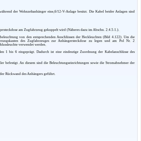
während der Wohnzeltanhänger eine,6/12-V-Anlage besitzt. Die Kabel beider Anlagen sind
gersteckdose am Zugfahrzeug gekuppelt wird (Näheres dazu im Abschn. 2.4.5.1.).
beleuchtung von den entsprechenden Anschlüssen der Heckleuchten (Bild 4.122). Um die
cherungskasten des Zugfahrzeuges zur Anhängersteckdose zu legen und am Pol Nr. 2
hlussleuchte verwendet werden.
en 1 bis 6 eingeprägt. Dadurch ist eine eindeutige Zuordnung der Kabelanschlüsse des
ler befestigt. An diesem sind die Beleuchtungseinrichtungen sowie die Stromabnehmer der
n der Rückwand des Anhängers geführt.