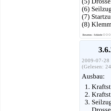
(5) Dross
(6) Seilzu
(7) Startz
(8) Klemm
Bewerten - Schlecht
3.6
2009-07-28 
(Gelesen: 2
Ausbau:
Krafts
Krafts
Seilz
Drosse