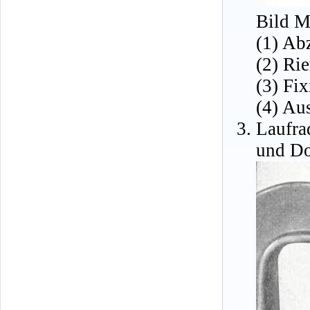
Bild M
(1) Ab
(2) Ri
(3) Fi
(4) Au
Laufra
und Do