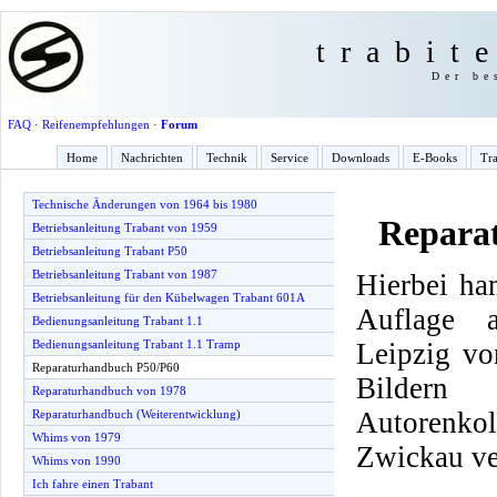
trabit
Der be
FAQ
·
Reifenempfehlungen
·
Forum
Home
Nachrichten
Technik
Service
Downloads
E-Books
Tra
Technische Änderungen von 1964 bis 1980
Repara
Betriebsanleitung Trabant von 1959
Betriebsanleitung Trabant P50
Betriebsanleitung Trabant von 1987
Hierbei ha
Betriebsanleitung für den Kübelwagen Trabant 601A
Auflage 
Bedienungsanleitung Trabant 1.1
Leipzig vo
Bedienungsanleitung Trabant 1.1 Tramp
Reparaturhandbuch P50/P60
Bilder
Reparaturhandbuch von 1978
Autorenko
Reparaturhandbuch (Weiterentwicklung)
Whims von 1979
Zwickau ve
Whims von 1990
Ich fahre einen Trabant