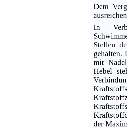
Dem Verga
ausreichen
In Ver
Schwimmer
Stellen d
gehalten. 
mit Nade
Hebel st
Verbindu
Kraftstof
Kraftst
Kraftstof
Kraftstoff
der Maxima