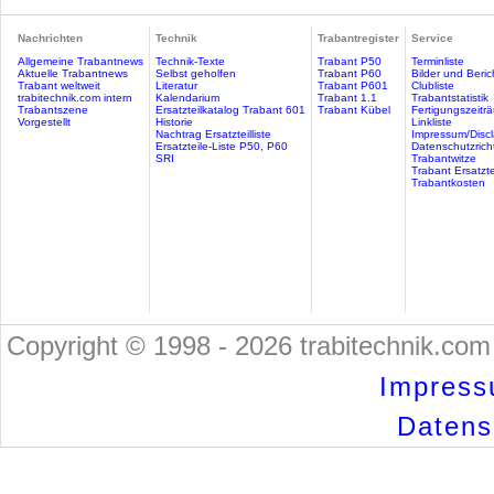
Nachrichten
Technik
Trabantregister
Service
Allgemeine Trabantnews
Technik-Texte
Trabant P50
Terminliste
Aktuelle Trabantnews
Selbst geholfen
Trabant P60
Bilder und Beric
Trabant weltweit
Literatur
Trabant P601
Clubliste
trabitechnik.com intern
Kalendarium
Trabant 1.1
Trabantstatistik
Trabantszene
Ersatzteilkatalog Trabant 601
Trabant Kübel
Fertigungszeitr
Vorgestellt
Historie
Linkliste
Nachtrag Ersatzteilliste
Impressum/Discl
Ersatzteile-Liste P50, P60
Datenschutzricht
SRI
Trabantwitze
Trabant Ersatzte
Trabantkosten
Copyright © 1998 - 2026 trabitechnik.com 
Impress
Datensc