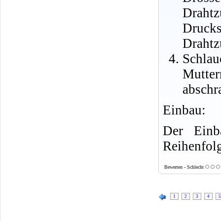
Drahtz
Drucks
Drahtz
Schla
Mutt
abschr
Einbau:
Der Einb
Reihenfol
Bewerten - Schlecht
1
2
3
4
5