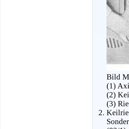
Bild M
(1) Ax
(2) Ke
(3) Ri
Keilr
Sonde