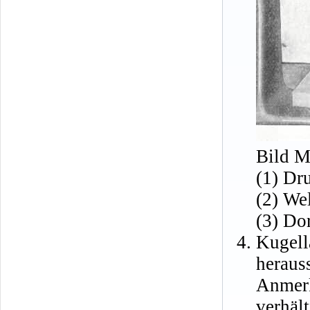
Bild M
(1) Dr
(2) We
(3) Do
Kugell
heraus
Anmer
verhäl