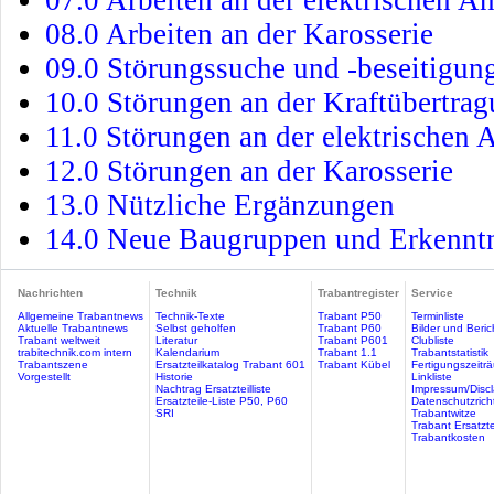
07.0 Arbeiten an der elektrischen A
08.0 Arbeiten an der Karosserie
09.0 Störungssuche und -beseitigun
10.0 Störungen an der Kraftübertra
11.0 Störungen an der elektrischen 
12.0 Störungen an der Karosserie
13.0 Nützliche Ergänzungen
14.0 Neue Baugruppen und Erkenntn
Nachrichten
Technik
Trabantregister
Service
Allgemeine Trabantnews
Technik-Texte
Trabant P50
Terminliste
Aktuelle Trabantnews
Selbst geholfen
Trabant P60
Bilder und Beric
Trabant weltweit
Literatur
Trabant P601
Clubliste
trabitechnik.com intern
Kalendarium
Trabant 1.1
Trabantstatistik
Trabantszene
Ersatzteilkatalog Trabant 601
Trabant Kübel
Fertigungszeitr
Vorgestellt
Historie
Linkliste
Nachtrag Ersatzteilliste
Impressum/Discl
Ersatzteile-Liste P50, P60
Datenschutzricht
SRI
Trabantwitze
Trabant Ersatzte
Trabantkosten